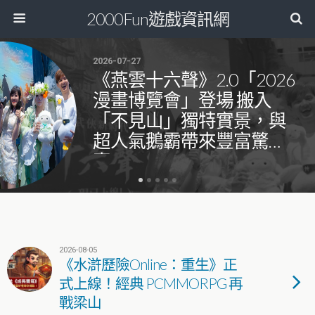
2000Fun遊戲資訊網
2026-07-27
《燕雲十六聲》2.0「2026
漫畫博覽會」登場 搬入
「不見山」獨特實景，與
超人氣鵝霸帶來豐富驚
喜！
2026-08-05
《水滸歷險Online：重生》正
式上線！經典 PCMMORPG 再
戰梁山