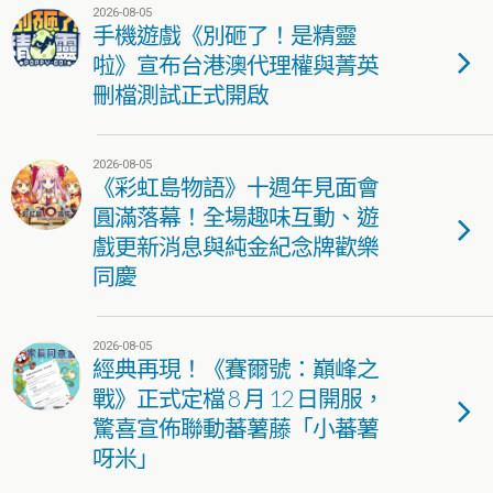
2026-08-05
手機遊戲《別砸了！是精靈
啦》宣布台港澳代理權與菁英
刪檔測試正式開啟
2026-08-05
《彩虹島物語》十週年見面會
圓滿落幕！全場趣味互動、遊
戲更新消息與純金紀念牌歡樂
同慶
2026-08-05
經典再現！《賽爾號：巔峰之
戰》正式定檔 8 月 12 日開服，
驚喜宣佈聯動蕃薯藤「小蕃薯
呀米」