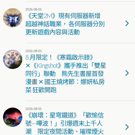
2026-08-05
《天堂2M》現有伺服器新增
超越神話職業， 各伺服器分別
更新遊戲內容與活動
2026-08-05
8 月限定！《寒霜啟示錄》
✕《Kingshot》攜手推出「雙星
同行」聯動 熊先生書屋首發
漫畫 ✕ 國王燒烤節：娜妍私房
菜 狂歡開跑
2026-08-05
《崩壞：星穹鐵道》「歡愉信
號—嗶波！」引爆週末上千人
潮 限定夜間活動、璀璨煙火