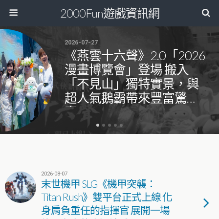
2000Fun遊戲資訊網
2026-07-27
《燕雲十六聲》2.0「2026
漫畫博覽會」登場 搬入
「不見山」獨特實景，與
超人氣鵝霸帶來豐富驚
喜！
2026-08-07
末世機甲 SLG《機甲突襲：
Titan Rush》雙平台正式上線 化
身肩負重任的指揮官 展開一場