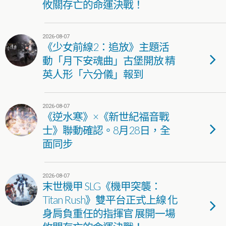
攸關存亡的命運決戰！
2026-08-07
《少女前線2：追放》主題活
動「月下安魂曲」古堡開放 精
英人形「六分儀」報到
2026-08-07
《逆水寒》×《新世紀福音戰
士》聯動確認。8月28日，全
面同步
2026-08-07
末世機甲 SLG《機甲突襲：
Titan Rush》雙平台正式上線 化
身肩負重任的指揮官 展開一場