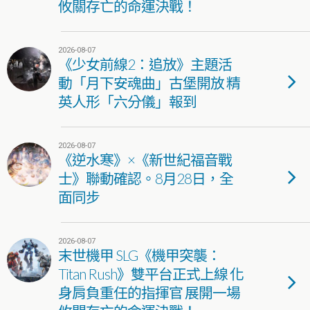
攸關存亡的命運決戰！
2026-08-07
《少女前線2：追放》主題活
動「月下安魂曲」古堡開放 精
英人形「六分儀」報到
2026-08-07
《逆水寒》×《新世紀福音戰
士》聯動確認。8月28日，全
面同步
2026-08-07
末世機甲 SLG《機甲突襲：
Titan Rush》雙平台正式上線 化
身肩負重任的指揮官 展開一場