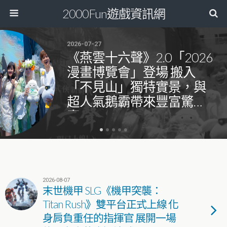
2000Fun遊戲資訊網
2026-07-27
《燕雲十六聲》2.0「2026
漫畫博覽會」登場 搬入
「不見山」獨特實景，與
超人氣鵝霸帶來豐富驚
喜！
2026-08-07
末世機甲 SLG《機甲突襲：
Titan Rush》雙平台正式上線 化
身肩負重任的指揮官 展開一場