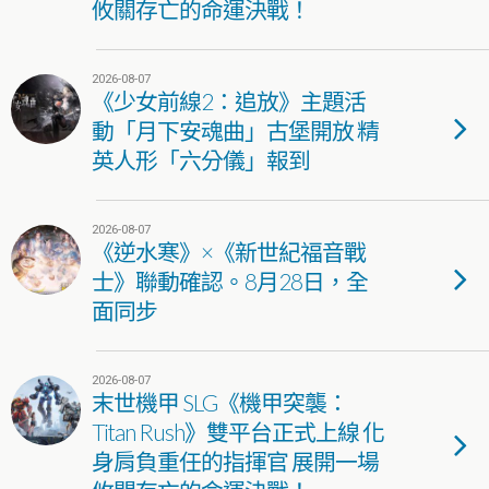
攸關存亡的命運決戰！
2026-08-07
《少女前線2：追放》主題活
動「月下安魂曲」古堡開放 精
英人形「六分儀」報到
2026-08-07
《逆水寒》×《新世紀福音戰
士》聯動確認。8月28日，全
面同步
2026-08-07
末世機甲 SLG《機甲突襲：
Titan Rush》雙平台正式上線 化
身肩負重任的指揮官 展開一場