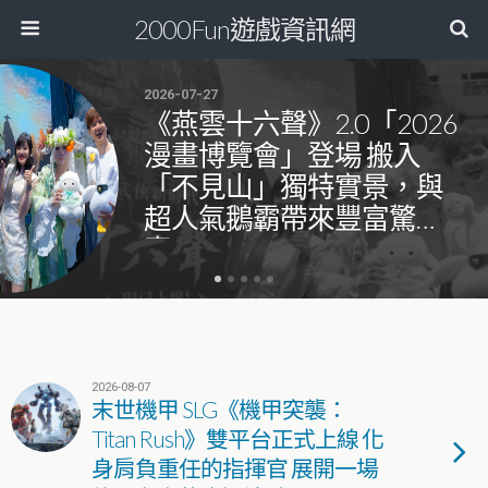
2000Fun遊戲資訊網
2026-07-27
《燕雲十六聲》2.0「2026
漫畫博覽會」登場 搬入
「不見山」獨特實景，與
超人氣鵝霸帶來豐富驚
喜！
2026-08-07
末世機甲 SLG《機甲突襲：
Titan Rush》雙平台正式上線 化
身肩負重任的指揮官 展開一場