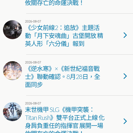
攸關存亡的命運決戰！
2026-08-07
《少女前線2：追放》主題活
動「月下安魂曲」古堡開放 精
英人形「六分儀」報到
2026-08-07
《逆水寒》×《新世紀福音戰
士》聯動確認。8月28日，全
面同步
2026-08-07
末世機甲 SLG《機甲突襲：
Titan Rush》雙平台正式上線 化
身肩負重任的指揮官 展開一場