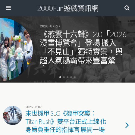
2000Fun遊戲資訊網
2026-07-27
《燕雲十六聲》2.0「2026
漫畫博覽會」登場 搬入
「不見山」獨特實景，與
超人氣鵝霸帶來豐富驚
喜！
2026-08-07
末世機甲 SLG《機甲突襲：
Titan Rush》雙平台正式上線 化
身肩負重任的指揮官 展開一場