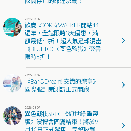
攸關存亡的命運決戰！
2026-08-07
歡慶BOOK☆WALKER開站11
週年，全館限時3天優惠，滿
額最低63折！超人氣足球漫畫
《BLUE LOCK 藍色監獄》套書
限時8折！
2026-08-07
《BanG Dream! 交織的樂章》
國際服封閉測試正式開跑
2026-08-07
異色戰棋SRPG《幻世錄 重製
版》漫博會圓滿結束！將於9
月10日正式發售 完整收錄