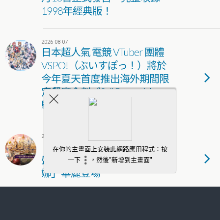
1998年經典版！
2026-08-07
日本超人氣 電競 VTuber 團體
VSPO!（ぶいすぽっ！）將於
今年夏天首度推出海外期間限
定餐廳企劃《Sail Beyond！～
駛向更遠的彼方～》
2026-08-07
《新王者之劍》歡慶二週年！
盛夏慶典狂歡開跑 新角色「黛
娜」華麗登場
2026-08-07
《少女前線2：追放》主題活