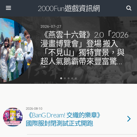
2000Fun遊戲資訊網
2026-07-27
《燕雲十六聲》2.0「2026
漫畫博覽會」登場 搬入
「不見山」獨特實景，與
超人氣鵝霸帶來豐富驚
喜！
2026-08-10
《BanG Dream! 交織的樂章》
國際服封閉測試正式開跑