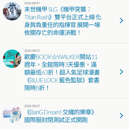
2026-08-07
末世機甲 SLG《機甲突襲：
Titan Rush》雙平台正式上線 化
身肩負重任的指揮官 展開一場
攸關存亡的命運決戰！
2026-08-07
歡慶BOOK☆WALKER開站11
週年，全館限時3天優惠，滿
額最低63折！超人氣足球漫畫
《BLUE LOCK 藍色監獄》套書
限時8折！
2026-08-07
《BanG Dream! 交織的樂章》
國際服封閉測試正式開跑