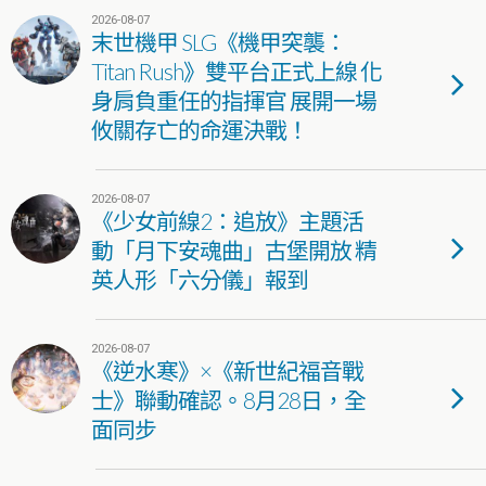
2026-08-07
末世機甲 SLG《機甲突襲：
Titan Rush》雙平台正式上線 化
身肩負重任的指揮官 展開一場
攸關存亡的命運決戰！
2026-08-07
《少女前線2：追放》主題活
動「月下安魂曲」古堡開放 精
英人形「六分儀」報到
2026-08-07
《逆水寒》×《新世紀福音戰
士》聯動確認。8月28日，全
面同步