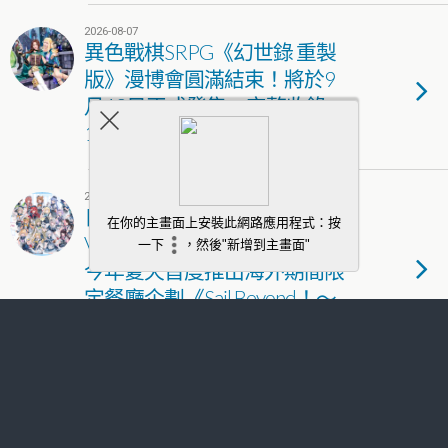
2026-08-07
異色戰棋SRPG《幻世錄 重製
版》漫博會圓滿結束！將於9
月10日正式發售 完整收錄
1998年經典版！
2026-08-07
日本超人氣 電競 VTuber 團體
VSPO!（ぶいすぽっ！）將於
今年夏天首度推出海外期間限
定餐廳企劃《Sail Beyond！～
駛向更遠的彼方～》
2026-08-07
《新王者之劍》歡慶二週年！
盛夏慶典狂歡開跑 新角色「黛