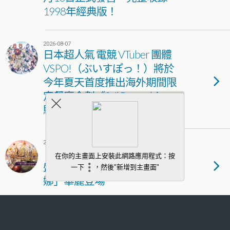
1998年經典版！
2026-08-07
日本超人氣 電競 VTuber 團體
VSPO!（ぶいすぽっ！）將於
今年夏天首度推出海外期間限
定餐廳企劃《Sail Beyond！～
駛向更遠的彼方～》
2026-08-07
《新王者之劍》歡慶二週年！
盛夏慶典狂歡開跑 新角色「黛
娜」華麗登場
2026-08-07
《少女前線2：追放》主題活