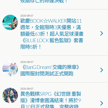
攸關存亡的命運決戰！
2026-08-07
歡慶BOOK☆WALKER開站11
週年，全館限時3天優惠，滿
額最低63折！超人氣足球漫畫
《BLUE LOCK 藍色監獄》套書
限時8折！
2026-08-07
《BanG Dream! 交織的樂章》
國際服封閉測試正式開跑
2026-08-07
異色戰棋SRPG《幻世錄 重製
版》漫博會圓滿結束！將於9
月10日正式發售 完整收錄