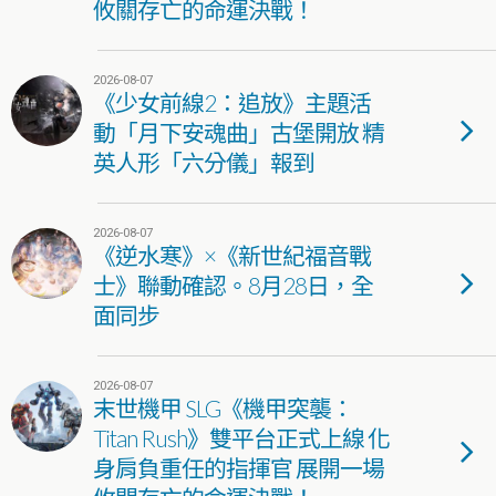
攸關存亡的命運決戰！
2026-08-07
《少女前線2：追放》主題活
動「月下安魂曲」古堡開放 精
英人形「六分儀」報到
2026-08-07
《逆水寒》×《新世紀福音戰
士》聯動確認。8月28日，全
面同步
2026-08-07
末世機甲 SLG《機甲突襲：
Titan Rush》雙平台正式上線 化
身肩負重任的指揮官 展開一場