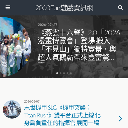
2000Fun遊戲資訊網
2026-07-27
《燕雲十六聲》2.0「2026
漫畫博覽會」登場 搬入
「不見山」獨特實景，與
超人氣鵝霸帶來豐富驚
喜！
2026-08-07
末世機甲 SLG《機甲突襲：
Titan Rush》雙平台正式上線 化
身肩負重任的指揮官 展開一場