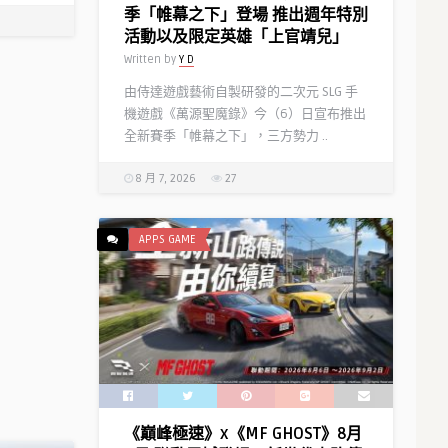
季「帷幕之下」登場 推出週年特別
活動以及限定英雄「上官靖兒」
Written by
Y D
由侍達遊戲藝術自製研發的二次元 SLG 手
機遊戲《萬源聖魔錄》今（6）日宣布推出
全新賽季「帷幕之下」，三方勢力 ..
8 月 7, 2026
27
APPS GAME
《巔峰極速》x《MF GHOST》8月