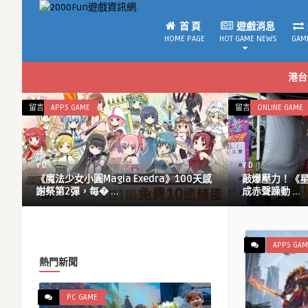
首 頁
遊戲消息
HOME PAGE
HOT GAME NEWS
GAM
港台
在
在
留言功能已關閉
APPS GAME
留言功能已關閉
ONLINE GAME
〈《魔
〈敲
法
爆
少
壓
Y D
Y D
女
力！
動
《魔法少女小圓Magia Exedra》100天感
敲爆壓力！《星城
小
《星
謝祭第2彈，每� ...
成赤聲躁動 ...
圓
城
Magia
Online》
Exedra》
敲
100
泥
APPS GAM
天
馬
熱門新聞
感
大
謝
槌
PC GAME
祭
機