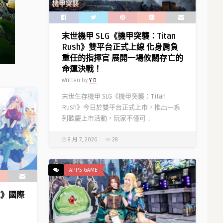
慶
角
典」
色
即
「娜
末世機甲 SLG《機甲突襲：Titan
將
娜
Rush》雙平台正式上線 化身肩負
開
莉」
重任的指揮官 展開一場攸關存亡的
幕！〉
情
命運決戰！
中
報〉
Written by
Y D
中
末世生存機甲 SLG《機甲突襲：Titan
Rush》今日於雙平台正式上市，推出一系
列歡慶上市活動，玩家不僅可 ..
8 月 7, 2026
28
APPS GAME
樂章》國際