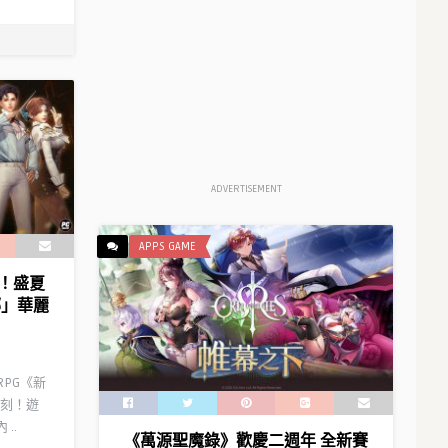
ADVERTISEMENT
APPS GAME
！盛夏
娜」華麗
RPG《新
刻！遊
..
《萬源聖魔錄》歡慶二週年 全新賽