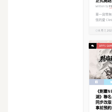
正式開跑
Written by
Y 
單一貨幣無
恆的愛 Cla
8 月 7, 20
APPS GAM
《劍靈N
湖》聯名
同步改版
事前預約