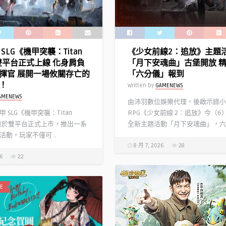
精
選
得
獎
SLG《機甲突襲：Titan
《少女前線2：追放》主題
作
》雙平台正式上線 化身肩負
「月下安魂曲」古堡開放 
享
揮官 展開一場攸關存亡的
「六分儀」報到
10
！
Written by
GAMENEWS
倍
AMENEWS
點
由沛羽數位娛樂代理，後啟示錄小
數
 SLG《機甲突襲：Titan
RPG《少女前線 2︰追放》今（6
回
今日於雙平台正式上市，推出一系
全新主題活動「月下安魂曲」，六 .
饋〉
活動，玩家不僅可 ..
中
8 月 7, 2026
28
26
22
E