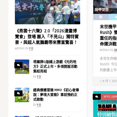
第
成
2
赤
彈，
聲
每
躁
末世機甲 
天
動
《燕雲十六聲》2.0「2026漫畫博
Rush
登
最
覽會」登場 搬入「不見山」獨特實
重任的指
入
狂
景，與超人氣鵝霸帶來豐富驚喜！
命運決戰
送
亮
Written by
Y D
Written by
G
10
點〉
連
中
末世生存機甲
抽！〉
塔羅牌Q版綫上游戲《光的地
Rush》
方》正式上市，多項開服活動
中
列歡慶上市
集結亮相
by
Y D
8 月 7, 20
經典療癒冒險 MMO《初心者傳
說：夢境大冒險》事前預約正
APPS GAM
式啟動
by
Y D