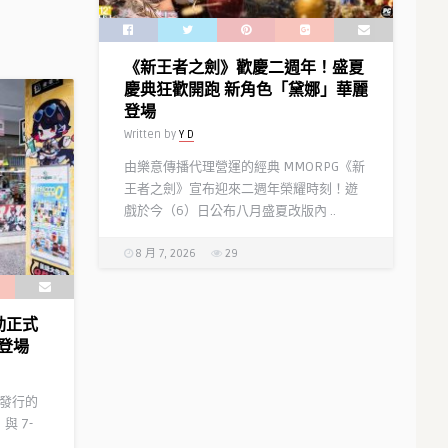
《新王者之劍》歡慶二週年！盛夏
慶典狂歡開跑 新角色「黛娜」華麗
登場
Written by
Y D
由樂意傳播代理營運的經典 MMORPG《新
王者之劍》宣布迎來二週年榮耀時刻！遊
戲於今（6）日公布八月盛夏改版內 ..
8 月 7, 2026
29
聯動正式
登場
代理發行的
與 7-