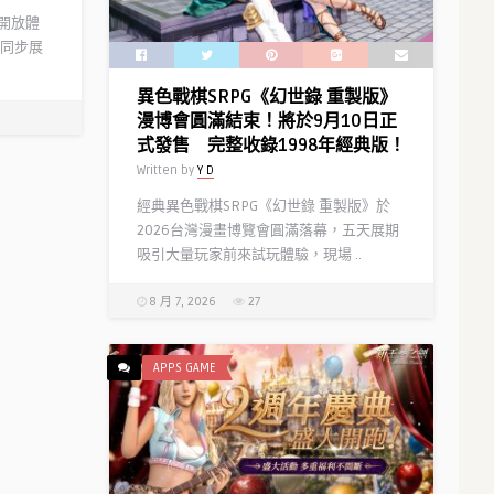
」開放體
同步展
異色戰棋SRPG《幻世錄 重製版》
漫博會圓滿結束！將於9月10日正
式發售 完整收錄1998年經典版！
Written by
Y D
經典異色戰棋SRPG《幻世錄 重製版》於
2026台灣漫畫博覽會圓滿落幕，五天展期
吸引大量玩家前來試玩體驗，現場 ..
8 月 7, 2026
27
APPS GAME