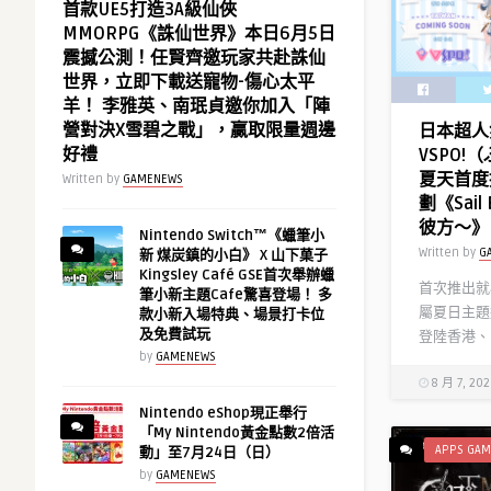
首款UE5打造3A級仙俠
MMORPG《誅仙世界》本日6月5日
震撼公測！任賢齊邀玩家共赴誅仙
世界，立即下載送寵物-傷心太平
羊！ 李雅英、南珉貞邀你加入「陣
營對決X雪碧之戰」，贏取限量週邊
日本超人氣
好禮
VSPO
夏天首度
Written by
GAMENEWS
劃《Sai
彼方～》
Nintendo Switch™《蠟筆小
Written by
G
新 煤炭鎮的小白》 X 山下菓子
Kingsley Café GSE首次舉辦蠟
首次推出就
筆小新主題Cafe驚喜登場！ 多
屬夏日主題
款小新入場特典、場景打卡位
及免費試玩
登陸香港、
by
GAMENEWS
8 月 7, 20
Nintendo eShop現正舉行
「My Nintendo黃金點數2倍活
APPS GAM
動」至7月24日（日）
by
GAMENEWS