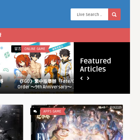
康
在
在
留言功能已關閉
ONLINE GAME
留言功能已關閉
APPS GAME
〈《FGO》
〈超
Featured
繁
自
Articles
中
然
Y D
Y D
版
都
博
《FGO》繁中版舉辦「Fate/Grand
超自然都市開
舉
市
Order ～9th Anniversary～ ...
公測 本日� ...
辦
開
「Fate/Grand
放
Order ～
世
9th
界
APPS GAME
Anniversary
RPG《異
～」
環》
限
全
定
平