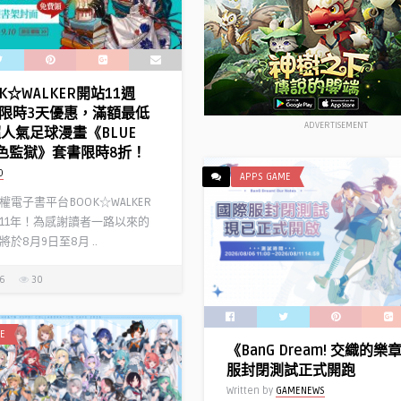
K☆WALKER開站11週
限時3天優惠，滿額最低
ADVERTISEMENT
超人氣足球漫畫《BLUE
 藍色監獄》套書限時8折！
D
APPS GAME
電子書平台BOOK☆WALKER
11年！為感謝讀者一路以來的
於8月9日至8月 ..
26
30
E
《BanG Dream! 交織的
服封閉測試正式開跑
Written by
GAMENEWS