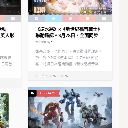
從
台
者
公
「太
測
空
本
活動
《逆水寒》×《新世紀福音戰士》
埃
日
精英人形
聯動確認。8月28日，全面同步
列
正
Written by
Y D
什
式
基
開
如果江湖，也能同步。恩奕遊戲代理的開
伽
啟！
隊戰略
放世界 MMO《逆水寒》今(7日)正式宣
勒」
同
）日開放
布，將與日本經典動畫《新世紀福音戰 ..
正
步
.
式
釋
8 月 7, 2026
26
實
出
裝！
公
「迦
測
APPS GAME
勒
福
底
利
九
及
週
人
年
氣