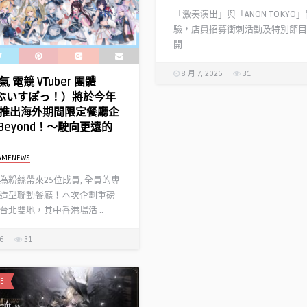
「激奏演出」與「ANON TOKYO
驗，店員招募衝刺活動及特別節目
開 ..
8 月 7, 2026
31
 電競 VTuber 團體
!（ぶいすぽっ！）將於今年
推出海外期間限定餐廳企
l Beyond！～駛向更遠的
AMENEWS
為粉絲帶來25位成員, 全員的專
造型聯動餐廳！本次企劃重磅
台北雙地，其中香港場活 ..
26
31
E