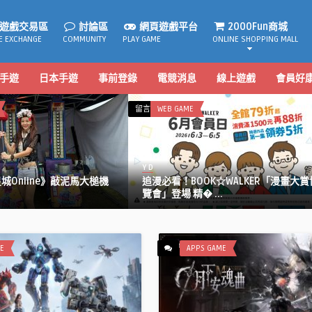
遊戲交易區
討論區
網頁遊戲平台
2000Fun商城
E EXCHANGE
COMMUNITY
PLAY GAME
ONLINE SHOPPING MALL
手遊
日本手遊
事前登錄
電競消息
線上遊戲
會員好
在
留言功能已關閉
WEB GAME
〈追
漫
必
Y D
看！
Online》敲泥馬大槌機
追漫必看！BOOK☆WALKER「漫畫大賞
BOOK☆WALKER「漫
覽會」登場 精� ...
畫
大
賞
博
E
APPS GAME
覽
會」
登
場