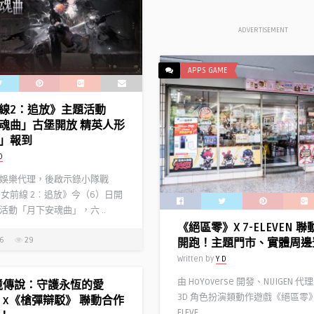
ADVERTISEMENT
APPS GAME
線2：追放》主題活動
魂曲」古堡開放 精英人形
」報到
D
娛樂代理，後啟示錄小隊戰
少女前線 2︰追放》今（6）日開
活動「月下安魂曲」，六 ..
《絕區零》X 7-ELEVEN 
26
29
開跑！主題門市、實體周邊
Written by
Y D
由 HoYoverse 開發、NIJIGEN 
境傳說：守護永恆的愛
3D 角色扮演類動作遊戲《絕區零》
ic》x《槍彈辯駁》 聯動合作
ELEVE ..