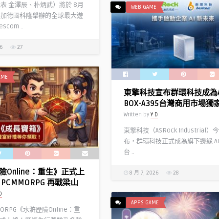
代表 金澤辰、朴炳武）將於 8月
WEB GAME
參加德國科隆舉辦的全球最大遊
com ..
26
27
AME
東擎科技宣布群環科技成為A
BOX-A395台灣商用市場獨
Written by
Y D
東擎科技（ASRock Industrial
布，群環科技正式成為旗下邊緣 AI
台 ..
險Online：重生》正式上
8 月 7, 2026
28
PCMMORPG 再戰梁山
D
APPS GAME
MORPG《水滸歷險Online：重