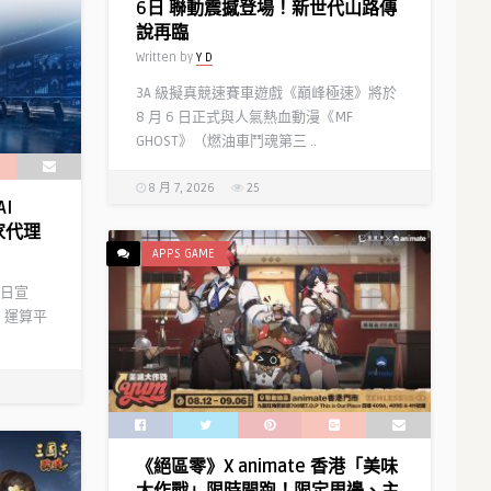
6日 聯動震撼登場！新世代山路傳
說再臨
Written by
Y D
3A 級擬真競速賽車遊戲《巔峰極速》將於
8 月 6 日正式與人氣熱血動漫《MF
GHOST》（燃油車鬥魂第三 ..
8 月 7, 2026
25
I
家代理
APPS GAME
）今日宣
 運算平
《絕區零》X animate 香港「美味
大作戰」限時開跑！限定周邊、主