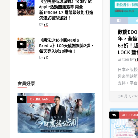
《全明星街球派對》Today at
Apple活動圓滿落幕 用全
新 iPhone 17 電競級效能 打造
沉浸式街球派對！
by
Y D
歡慶BOO
年，全館
《魔法少女小圓Magia
63折！
Exedra》100天感謝祭第2彈，
每天登入送10連抽！
LOCK
by
Y D
Written by
Y 
日本正版授權
迎來開站第
支持，平台將
會員好康
8 月 7, 20
ONLINE GAME
APPS GAM