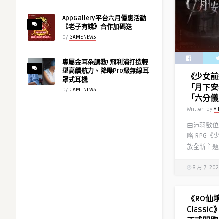
AppGallery平台六月優惠活動
《老子有錢》合作加碼送
by
GAMENEWS
專屬金耳朵調教! 飛利浦打造輕
型高續航力、降噪Pro級無線耳
《少女前
罩式耳機
「月下安
by
GAMENEWS
「六分儀
Written by
Y 
由沛羽數位
略 RPG《
放全新主題
8 月 7, 20
《RO仙
Class