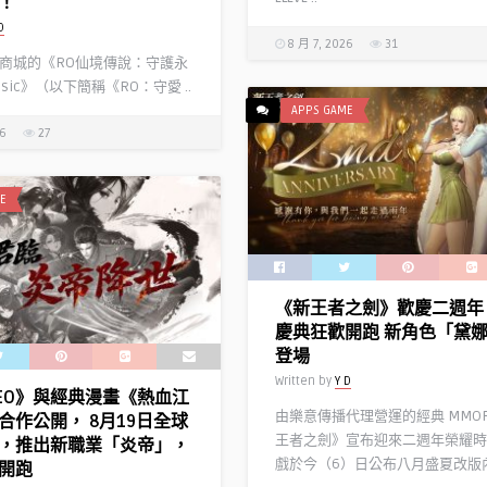
！
D
8 月 7, 2026
31
商城的《RO仙境傳說：守護永
ssic》（以下簡稱《RO：守愛 ..
APPS GAME
26
27
E
《新王者之劍》歡慶二週年
慶典狂歡開跑 新角色「黛
登場
Written by
Y D
EO》與經典漫畫《熱血江
由樂意傳播代理營運的經典 MMO
合作公開， 8月19日全球
王者之劍》宣布迎來二週年榮耀時
，推出新職業「炎帝」，
戲於今（6）日公布八月盛夏改版內 
開跑