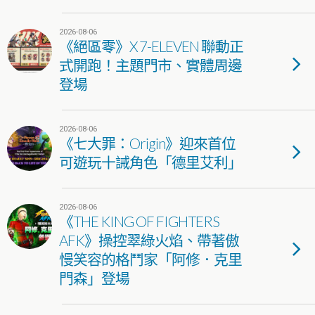
2026-08-06
《絕區零》X 7-ELEVEN 聯動正
式開跑！主題門市、實體周邊
登場
2026-08-06
《七大罪：Origin》迎來首位
可遊玩十誡角色「德里艾利」
2026-08-06
《THE KING OF FIGHTERS
AFK》操控翠綠火焰、帶著傲
慢笑容的格鬥家「阿修．克里
門森」登場