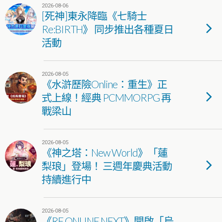
2026-08-06
[死神]東永降臨《七騎士
Re:BIRTH》 同步推出各種夏日
活動
2026-08-05
《水滸歷險Online：重生》正
式上線！經典 PCMMORPG 再
戰梁山
2026-08-05
《神之塔：New World》「蓮
梨琅」登場！ 三週年慶典活動
持續進行中
2026-08-05
《RF ONLINE NEXT》開啟「烏