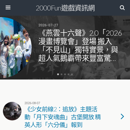
2000Fun遊戲資訊網
2026-07-27
《燕雲十六聲》2.0「2026
漫畫博覽會」登場 搬入
「不見山」獨特實景，與
超人氣鵝霸帶來豐富驚
喜！
2026-08-07
《少女前線2：追放》主題活
動「月下安魂曲」古堡開放 精
英人形「六分儀」報到