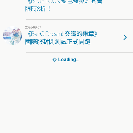
《BLUE LOCK 藍色監獄》套書
限時8折！
2026-08-07
《BanG Dream! 交織的樂章》
國際服封閉測試正式開跑
Loading…
2026-08-07
異色戰棋SRPG《幻世錄 重製
版》漫博會圓滿結束！將於9
月10日正式發售 完整收錄
1998年經典版！
2026-08-07
日本超人氣 電競 VTuber 團體
VSPO!（ぶいすぽっ！）將於