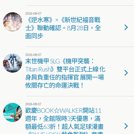
2026-08-07
《逆水寒》×《新世紀福音戰
士》聯動確認。8月28日，全
面同步
2026-08-07
末世機甲 SLG《機甲突襲：
Titan Rush》雙平台正式上線 化
身肩負重任的指揮官 展開一場
攸關存亡的命運決戰！
2026-08-07
歡慶BOOK☆WALKER開站11
週年，全館限時3天優惠，滿
額最低63折！超人氣足球漫畫