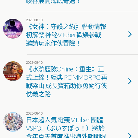
峽谷展開海底奇遇！
2026-08-10
《女神：守護之約》聯動情報
初解禁 神秘VTuber歡樂參戰
邀請玩家作伙冒險！
2026-08-10
《水滸歷險Online：重生》正
式上線！經典 PC MMORPG 再
戰梁山 成長寶箱助你勇闖行俠
仗義之路
2026-08-10
日本超人氣 電競 VTuber 團體
VSPO!（ぶいすぽっ！）將於
今年夏天首度推出海外期間限