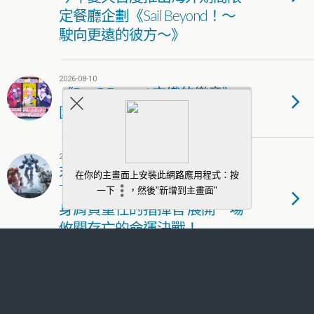
定餐廳企劃《Sail Beyond！～
駛向更遠的彼方～》
2026-08-10
《BanG Dream! 交織的樂章》
國際服封閉測試正式開跑
2026-08-07
末世機甲 SLG《機甲突襲：
Titan Rush》雙平台正式上線 化
身肩負重任的指揮官 展開一場
攸關存亡的命運決戰！
2026-08-07
《少女前線2：追放》主題活
動「月下安魂曲」古堡開放 精