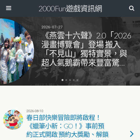
2000Fun遊戲資訊網
2026-07-27
《燕雲十六聲》2.0「2026
漫畫博覽會」登場 搬入
「不見山」獨特實景，與
超人氣鵝霸帶來豐富驚
喜！
2026-08-10
春日部快樂冒險即將啟程！
《蠟筆小新：GO！》事前預
約正式開啟 預約大獎勵、解鎖