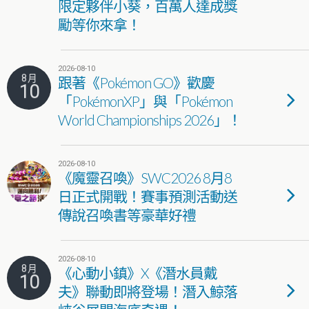
限定夥伴小葵，百萬人達成獎
勵等你來拿！
2026-08-10
8 月
跟著《Pokémon GO》歡慶
10
「PokémonXP」與「Pokémon
World Championships 2026」！
2026-08-10
《魔靈召喚》SWC2026 8月8
日正式開戰！賽事預測活動送
傳說召喚書等豪華好禮
2026-08-10
8 月
《心動小鎮》X《潛水員戴
10
夫》聯動即將登場！潛入鯨落