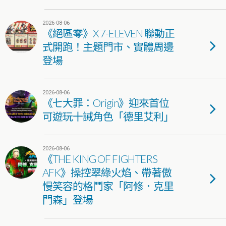
2026-08-06
《絕區零》X 7-ELEVEN 聯動正
式開跑！主題門市、實體周邊
登場
2026-08-06
《七大罪：Origin》迎來首位
可遊玩十誡角色「德里艾利」
2026-08-06
《THE KING OF FIGHTERS
AFK》操控翠綠火焰、帶著傲
慢笑容的格鬥家「阿修．克里
門森」登場