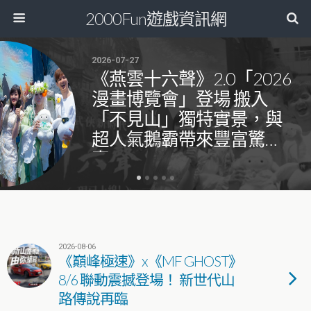
2000Fun遊戲資訊網
2026-07-27
《燕雲十六聲》2.0「2026
漫畫博覽會」登場 搬入
「不見山」獨特實景，與
超人氣鵝霸帶來豐富驚
喜！
2026-08-06
《巔峰極速》x《MF GHOST》
8/6 聯動震撼登場！ 新世代山
路傳說再臨