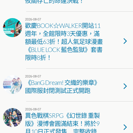
攸關存亡的命運決戰！
2026-08-07
歡慶BOOK☆WALKER開站11
週年，全館限時3天優惠，滿
額最低63折！超人氣足球漫畫
《BLUE LOCK 藍色監獄》套書
限時8折！
2026-08-07
《BanG Dream! 交織的樂章》
國際服封閉測試正式開跑
2026-08-07
異色戰棋SRPG《幻世錄 重製
版》漫博會圓滿結束！將於9
月10日正式發售 完整收錄