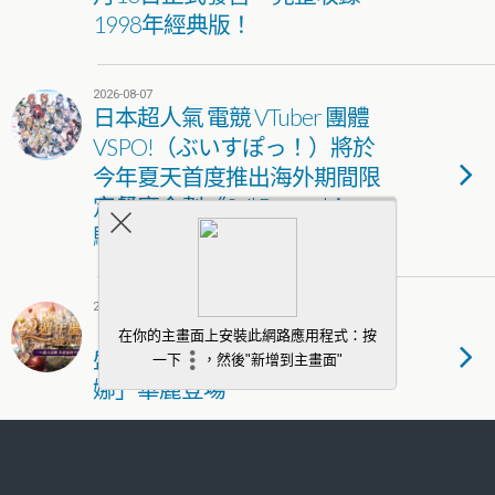
1998年經典版！
2026-08-07
日本超人氣 電競 VTuber 團體
VSPO!（ぶいすぽっ！）將於
今年夏天首度推出海外期間限
定餐廳企劃《Sail Beyond！～
駛向更遠的彼方～》
2026-08-07
《新王者之劍》歡慶二週年！
盛夏慶典狂歡開跑 新角色「黛
娜」華麗登場
2026-08-07
《少女前線2：追放》主題活