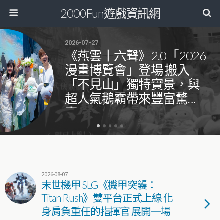
2000Fun遊戲資訊網
2026-07-27
《燕雲十六聲》2.0「2026
漫畫博覽會」登場 搬入
「不見山」獨特實景，與
超人氣鵝霸帶來豐富驚
喜！
2026-08-07
末世機甲 SLG《機甲突襲：
Titan Rush》雙平台正式上線 化
身肩負重任的指揮官 展開一場