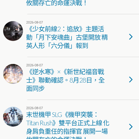
攸關存亡的命運決戰！
2026-08-07
《少女前線2：追放》主題活
動「月下安魂曲」古堡開放 精
英人形「六分儀」報到
2026-08-07
《逆水寒》×《新世紀福音戰
士》聯動確認。8月28日，全
面同步
2026-08-07
末世機甲 SLG《機甲突襲：
Titan Rush》雙平台正式上線 化
身肩負重任的指揮官 展開一場