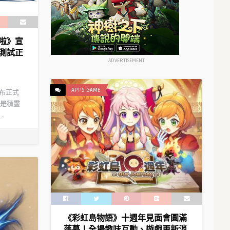
慶
角
典」
色
即
「娜
將
娜
啦》宣
開
莉」
測試正
幕！〉
情
ADVERTISEMENT
中
報〉
中
APPS GAME
宣布正式
是精靈
.
《彩虹島物語》十週年見面會圓滿
落幕！全場趣味互動、遊戲更新消