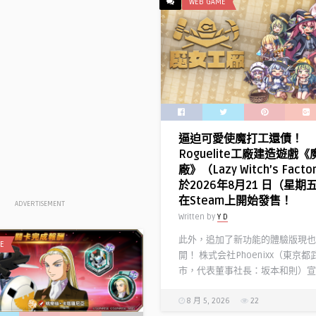
WEB GAME
逼迫可愛使魔打工還債！
Roguelite工廠建造遊戲《
廠》（Lazy Witch’s Fact
於2026年8月21 日（星期
在Steam上開始發售！
ADVERTISEMENT
Written by
Y D
此外，追加了新功能的體驗版現也
E
開！ 株式会社Phoenixx（東京
市，代表董事社長：坂本和則）宣佈 
8 月 5, 2026
22