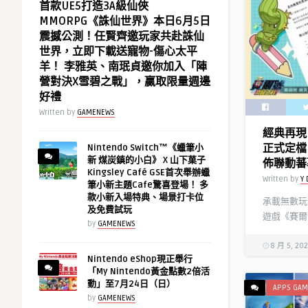
首款UE5打造3A級仙俠
MMORPG《誅仙世界》本日6月5日
震撼公測！任賢齊邀玩家共赴誅仙
世界，立即下載送寵物-傷心太平
羊！ 李雅英、南珉貞邀你加入「陣
營對決X雪碧之戰」，贏取限量週邊
好禮
Written by
GAMENEWS
經典再現
正式定檔 
Nintendo Switch™《蠟筆小
新 煤炭鎮的小白》 X 山下菓子
佈聯動蕃
Kingsley Café GSE首次舉辦蠟
Written by
Y 
筆小新主題Cafe驚喜登場！ 多
款小新入場特典、場景打卡位
承載無數玩
及免費試玩
遊戲《賽爾
by
GAMENEWS
8 月 5, 20
Nintendo eShop現正舉行
「My Nintendo黃金點數2倍活
動」至7月24日（日）
APPS GAM
by
GAMENEWS