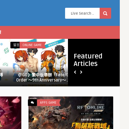
康
在
在
留言功能已關閉
ONLINE GAME
留言功能已關閉
APPS GAME
〈《FGO》
〈超
Featured
繁
自
Articles
中
然
Y D
Y D
版
都
博
《FGO》繁中版舉辦「Fate/Grand
超自然都市開
舉
市
Order ～9th Anniversary～ ...
公測 本日� ...
辦
開
「Fate/Grand
放
Order ～
世
9th
界
APPS GAME
Anniversary
RPG《異
～」
環》
限
全
定
平