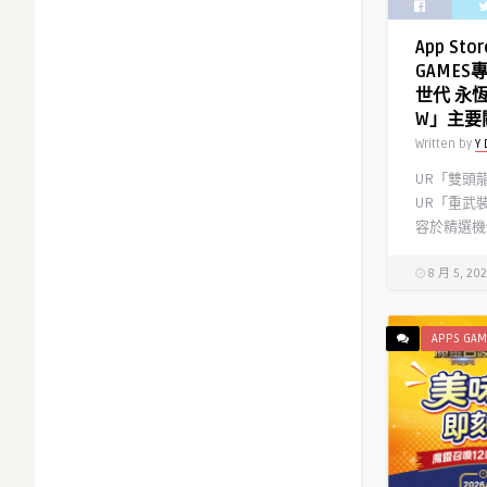
App Sto
GAMES
世代 永
W」主要關
Written by
Y 
UR「雙頭
UR「重武
容於精選機體
8 月 5, 20
APPS GAM