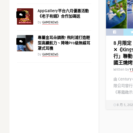
AppGallery平台六月優惠活動
《老子有錢》合作加碼送
by
GAMENEWS
專屬金耳朵調教! 飛利浦打造輕
8 月限
型高續航力、降噪Pro級無線耳
罩式耳機
✕《Kin
by
GAMENEWS
行」聯動
國王燒烤
Written by
Y 
由 Centur
限公司發行
《寒霜啟示 .
8 月 5, 20