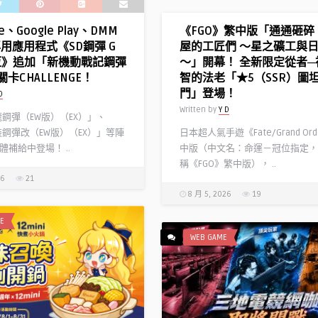
re、Google Play、DMM
《FGO》繁中版「通通砸碎
專用應用程式《SD鋼彈 G
屋的工匠們 ～星之礦工與
恆》追加「新機動戰記鋼彈
～」開幕！ 全新限定從者─
卡CHALLENGE！
智的法老「★5（SSR）圖
門」登場！
D
Written by
Y D
龍鋼彈（EW版）（EX）」、
裝鋼彈改（EW版）（EX）」等陣
日本超人氣手遊《Fate/Grand Or
補給中登場！ ..
中版（中文名：命運－冠位指定，
稱《FGO》繁中版）， ..
26
21
8 月 5, 2026
19
E
WEB GAME