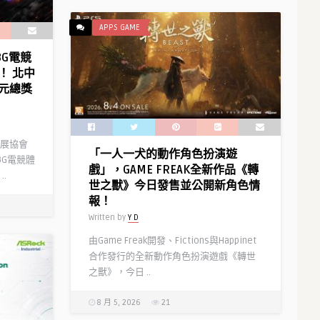
APPS GAME
BG電競
！ 北中
萬元總獎
展協會
「一人一犬的動作角色扮演遊
BG電競體
戲」，GAME FREAK全新作品《轉
.
世之獸》今日發售並公開新角色情
報！
Written by
Y D
由Game Freak開發、Fictions與Happinet
合作發行的全新動作角色扮演遊戲《轉世
之獸》，今日 ..
8 月 5, 2026
21