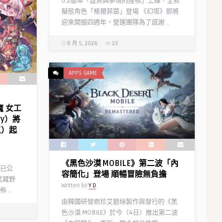
6.2版本「虛無與夢境的座標」上線，全新
擬態角色「格爾菲茵」登場 《幻塔》即將
迎來開服四週年，營運團隊為了感謝 ..
8 月 5, 2026
23
APPS GAME
魔 女工
ory）將
五）起
《黑色沙漠 MOBILE》第二波「內
已公
容簡化」登場 順暢冒險無負擔
都武藏野
Written by
Y D
..
由韓國研發商珍艾碧絲製作與發行的《黑
色沙漠 MOBILE》於今（4日）推出第二波