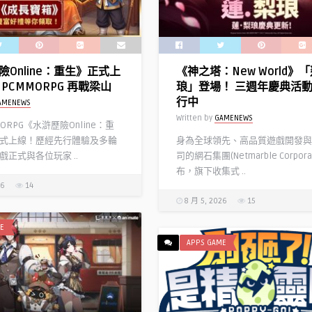
精
選
得
獎
險Online：重生》正式上
《神之塔：New World》
作
PCMMORPG 再戰梁山
琅」登場！ 三週年慶典活
享
行中
AMENEWS
10
Written by
GAMENEWS
倍
MORPG《水滸歷險Online：重
點
式上線！歷經先行體驗及多輪
身為全球領先、高品質遊戲開發與
數
戲正式與各位玩家 ..
司的網石集團(Netmarble Corpora
回
布，旗下收集式 ..
饋〉
26
14
中
8 月 5, 2026
15
E
APPS GAME