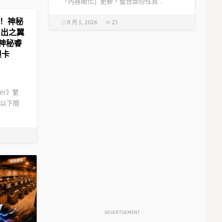
「內容簡化」更新，整合部份性質 ..
！ 神秘
8 月 5, 2026
21
日出之翼
神秘睿
坦卡
der》繁
以下簡
ADVERTISEMENT