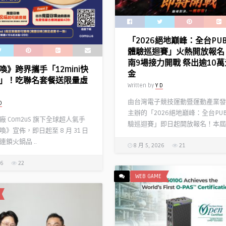
「2026絕地巔峰：全台PU
體驗巡迴賽」火熱開放報名
南9場接力開戰 祭出逾10
喚》跨界攜手「12mini快
金
」！吃聯名套餐送限量虛
Written by
Y D
由台灣電子競技運動暨運動產業發
D
主辦的「2026絕地巔峰：全台PU
 Com2uS 旗下全球超人氣手
驗巡迴賽」即日起開放報名！本屆 .
》宣佈，即日起至 8 月 31 日
鎖火鍋品 ..
8 月 5, 2026
21
26
22
WEB GAME