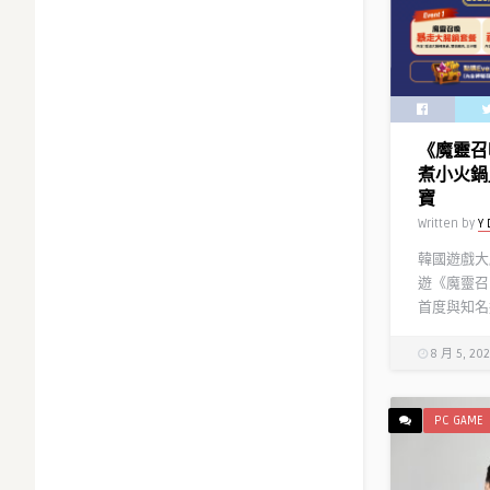
《魔靈召
煮小火鍋
寶
Written by
Y 
韓國遊戲大廠
遊《魔靈召喚
首度與知名連
8 月 5, 20
PC GAME