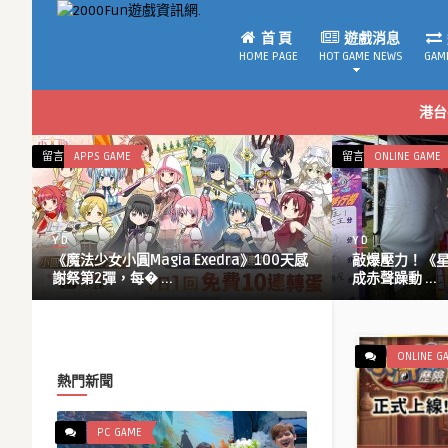
首 頁
遊戲消息
HOME PAGE
HOT GAME NEWS
GAM
港台
在
在
留言功能已關閉
APPS GAME
留言功能已關閉
ONLINE GAME
〈《魔
〈敲
法
爆
少
壓
Y D
Y D
女
力！
動
《魔法少女小圓Magia Exedra》100天感
敲爆壓力！《星城
小
《星
謝祭第2彈，每� ...
成赤聲躁動 ...
圓
城
Magia
Online》
Exedra》
敲
100
泥
ONLINE G
天
馬
熱門新聞
感
大
謝
槌
PC GAME
祭
機