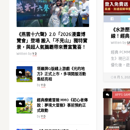
第
成
2
赤
彈，
聲
每
躁
《水滸歷
天
動
《燕雲十六聲》2.0「2026漫畫博
線！經典 
登
最
覽會」登場 搬入「不見山」獨特實
Written by
G
入
狂
景，與超人氣鵝霸帶來豐富驚喜！
送
亮
經典 PCM
Written by
Y D
10
點〉
生》現已正
連
中
優化後，遊
抽！〉
塔羅牌Q版綫上游戲《光的地
方》正式上市，多項開服活動
中
8 月 5, 20
集結亮相
by
Y D
APPS GAM
經典療癒冒險 MMO《初心者傳
說：夢境大冒險》事前預約正
式啟動
by
Y D