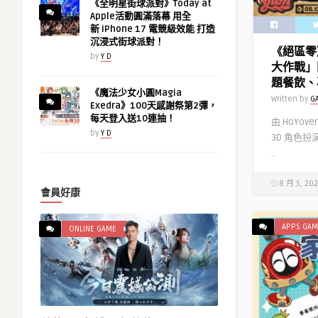
《全明星街球派對》Today at
Apple活動圓滿落幕 用全
新 iPhone 17 電競級效能 打造
沉浸式街球派對！
《絕區零》
by
Y D
大作戰」
題餐飲、
《魔法少女小圓Magia
Written by
G
Exedra》100天感謝祭第2彈，
每天登入送10連抽！
由 HoYov
by
Y D
3D 角色
..
8 月 5, 20
會員好康
APPS GAM
ONLINE GAME