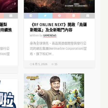
從
台
者
公
「太
測
空
本
「蓮梨
《RF ONLINE NEXT》開啟「烏薩
埃
日
動持續進
斯戰區」及全新戰鬥內容
列
正
Written by
GAMENEWS
什
式
基
開
身為全球領先、高品質遊戲開發與發行公
伽
啟！
發行公
司的網石集團(Netmarble Corporation)宣
勒」
同
tion)宣
布，旗下科幻M ..
正
步
式
釋
8 月 5, 2026
15
實
出
裝！
公
「迦
測
勒
福
底
利
九
及
週
人
年
氣