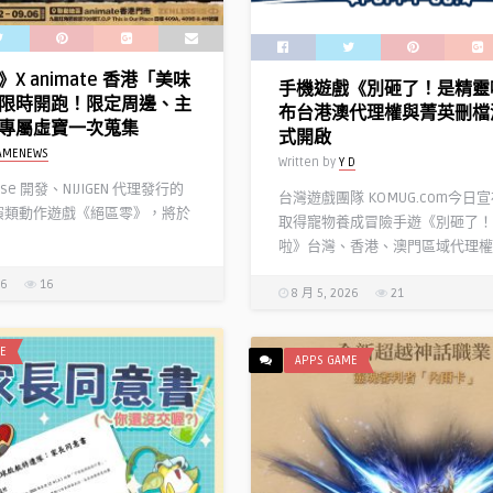
X animate 香港「美味
手機遊戲《別砸了！是精靈
限時開跑！限定周邊、主
布台港澳代理權與菁英刪檔
專屬虛寶一次蒐集
式開啟
AMENEWS
Written by
Y D
erse 開發、NIJIGEN 代理發行的
台灣遊戲團隊 KOMUG.com今日
扮演類動作遊戲《絕區零》，將於
取得寵物養成冒險手遊《別砸了！
啦》台灣、香港、澳門區域代理權 .
26
16
8 月 5, 2026
21
E
APPS GAME