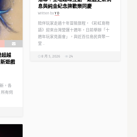
息與純金紀念牌歡樂同慶
Written by
Y D
陪伴玩家走過十年冒險旅程，《彩虹島物
語》迎來台灣營運十週年，日前舉辦「十
週年玩家見面會」，與近百位島民齊聚一
堂 ..
增超越
8 月 5, 2026
24
更新遊戲
更新，各
 所有伺