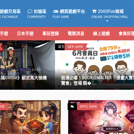
遊戲交易區
討論區
網頁遊戲平台
2000Fun商城
E EXCHANGE
COMMUNITY
PLAY GAME
ONLINE SHOPPING MALL
手遊
日本手遊
事前登錄
電競消息
線上遊戲
會員好
在
留言功能已關閉
WEB GAME
〈追
漫
必
Y D
看！
Online》敲泥馬大槌機
追漫必看！BOOK☆WALKER「漫畫大賞
BOOK☆WALKER「漫
覽會」登場 精� ...
畫
大
賞
博
AME
APPS GAME
覽
會」
登
場