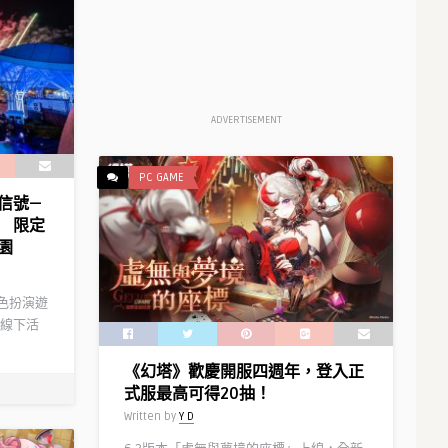
ADVERTISEMENT
PC GAME
信號—
 限定
園
角色扮演遊
線下活
《幻塔》歡慶開服四週年，登入正
式服最高可得20抽！
Written by
Y D