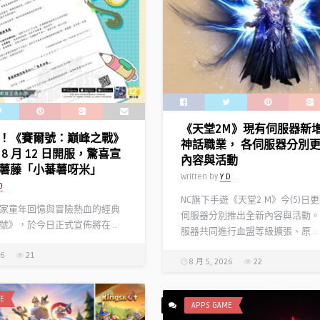
《天堂2M》現有伺服器新
！《賽爾號：巔峰之戰》
神話職業， 各伺服器分別
8 月 12 日開服，驚喜宣
內容與活動
薯藤「小蕃薯呀米」
Written by
Y D
D
NC旗下手遊《天堂2 M》今(5)日
家童年回憶與冒險熱血的經典
伺服器分別推出全新內容與活動。
號》，於今日正式宣佈將在 ..
服器共同進行血盟等級擴張、原 ..
26
21
8 月 5, 2026
22
E
APPS GAME