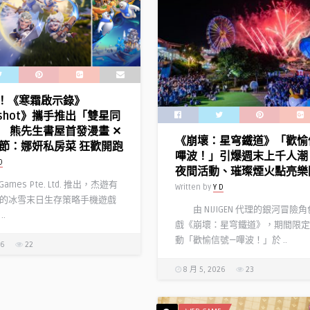
定！《寒霜啟示錄》
gshot》攜手推出「雙星同
 熊先生書屋首發漫畫 ✕
《崩壞：星穹鐵道》「歡愉
節：娜妍私房菜 狂歡開跑
嗶波！」引爆週末上千人潮
D
夜間活動、璀璨煙火點亮樂
y Games Pte. Ltd. 推出，杰遊有
Written by
Y D
的冰雪末日生存策略手機遊戲
由 NIJIGEN 代理的銀河冒險
.
戲《崩壞：星穹鐵道》，期間限定
動「歡愉信號—嗶波！」於 ..
26
22
8 月 5, 2026
23