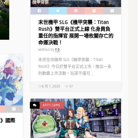
慶
角
典」
色
即
「娜
末世機甲 SLG《機甲突襲：Titan
將
娜
Rush》雙平台正式上線 化身肩負
開
莉」
重任的指揮官 展開一場攸關存亡的
幕！〉
情
命運決戰！
中
報〉
Written by
Y D
中
末世生存機甲 SLG《機甲突襲：Titan
Rush》今日於雙平台正式上市，推出一系
列歡慶上市活動，玩家不僅可 ..
8 月 7, 2026
57
APPS GAME
樂章》國際