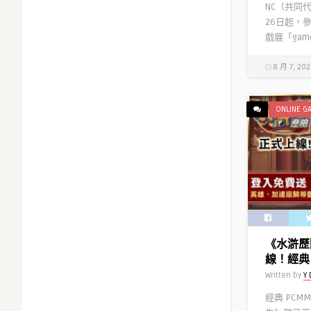
NC（共同
26日起，
戲展「games
8 月 7, 20
ONLINE G
《水滸歷
線！經典 
Written by
Y 
經典 PCM