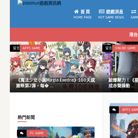
首 頁
遊戲消息
HOME PAGE
HOT GAME NEWS
GAM
港台
在
在
留言功能已關閉
APPS GAME
留言功能已關閉
ONLINE GAME
〈《魔
〈敲
法
爆
少
壓
Y D
Y D
女
力！
動
《魔法少女小圓Magia Exedra》100天感
敲爆壓力！《星城
小
《星
謝祭第2彈，每� ...
成赤聲躁動 ...
圓
城
Magia
Online》
Exedra》
敲
100
泥
APPS GAM
天
馬
熱門新聞
感
大
謝
槌
PC GAME
祭
機