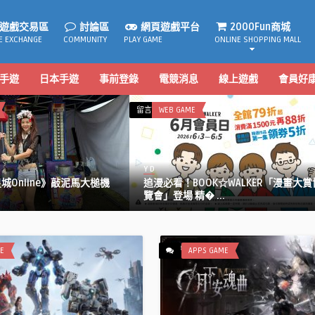
遊戲交易區
討論區
網頁遊戲平台
2000Fun商城
E EXCHANGE
COMMUNITY
PLAY GAME
ONLINE SHOPPING MALL
手遊
日本手遊
事前登錄
電競消息
線上遊戲
會員好
在
留言功能已關閉
WEB GAME
〈追
漫
必
Y D
看！
Online》敲泥馬大槌機
追漫必看！BOOK☆WALKER「漫畫大賞
BOOK☆WALKER「漫
覽會」登場 精� ...
畫
大
賞
博
E
APPS GAME
覽
會」
登
場