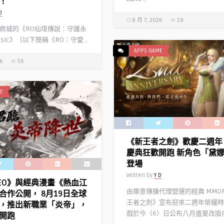
！
D
8 月 7, 2026
59
商城的《RO仙境傳說：守護永
ssic》（以下簡稱《RO：守愛 ..
APPS GAME
26
56
E
《新王者之劍》歡慶二週年
慶典狂歡開跑 新角色「黛
登場
Written by
Y D
EO》與經典漫畫《熱血江
由樂意傳播代理營運的經典 MMO
合作公開， 8月19日全球
王者之劍》宣布迎來二週年榮耀時
，推出新職業「炎帝」，
戲於今（6）日公布八月盛夏改版內 
開跑