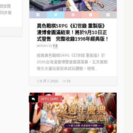
」開放體
同步展
異色戰棋SRPG《幻世錄 重製版》
漫博會圓滿結束！將於9月10日正
式發售 完整收錄1998年經典版！
Written by
Y D
經典異色戰棋SRPG《幻世錄 重製版》於
2026台灣漫畫博覽會圓滿落幕，五天展期
吸引大量玩家前來試玩體驗，現場 ..
8 月 7, 2026
56
APPS GAME