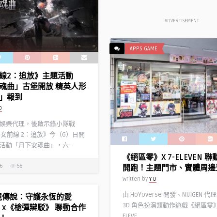
ADVERTISEMENT
APPS GAME
線2：追放》主題活動
魂曲」古堡開放 精英人形
」報到
D
娛樂代理，後啟示錄小隊戰
少女前線 2︰追放》今（6）日開
活動「月下安魂曲」，六 ..
《絕區零》X 7-ELEVEN 
26
58
開跑！主題門市、實體周邊
Written by
Y D
由 HoYoverse 開發、NIJIGEN 
境傳說：守護永恆的愛
3D 角色扮演類動作遊戲《絕區零》
ic》x《槍彈辯駁》 聯動合作
ELEVE ..