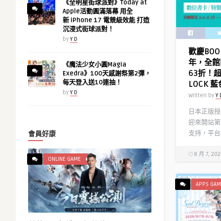
《全明星街球派對》Today at
Apple活動圓滿落幕 用全
新 iPhone 17 電競級效能 打造
沉浸式街球派對！
by
Y D
歡慶BOO
年，全館
《魔法少女小圓Magia
63折！
Exedra》100天感謝祭第2彈，
每天登入送10連抽！
LOCK
by
Y D
Written by
Y 
日本正版授權
迎來開站第
支持，平台將
會員好康
8 月 7, 20
ONLINE GAME
APPS GAM