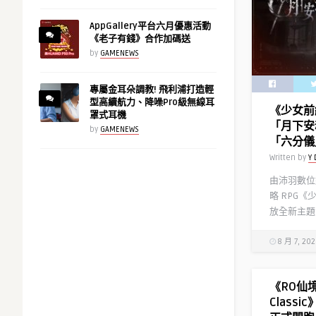
AppGallery平台六月優惠活動
《老子有錢》合作加碼送
by
GAMENEWS
專屬金耳朵調教! 飛利浦打造輕
型高續航力、降噪Pro級無線耳
《少女前
罩式耳機
「月下安
by
GAMENEWS
「六分儀
Written by
Y 
由沛羽數位
略 RPG《
放全新主題
8 月 7, 20
《RO仙
Class