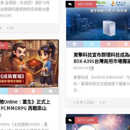
代表 金澤辰、朴炳武）將於 8月
WEB GAME
參加德國科隆舉辦的全球最大遊
com ..
26
56
AME
東擎科技宣布群環科技成為A
BOX-A395台灣商用市場獨
Written by
Y D
東擎科技（ASRock Industrial
布，群環科技正式成為旗下邊緣 AI
台 ..
險Online：重生》正式上
8 月 7, 2026
57
PCMMORPG 再戰梁山
D
APPS GAME
MORPG《水滸歷險Online：重