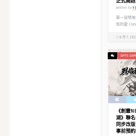
正式開跑
Written by
Y 
單一貨幣無
恆的愛 Cla
8 月 7, 20
APPS GAM
《劍靈N
湖》聯名
同步改版
事前預約