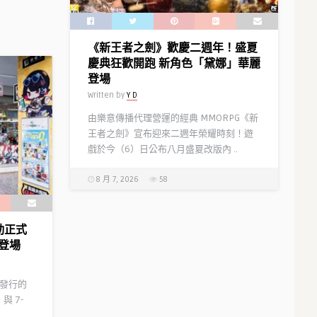
《新王者之劍》歡慶二週年！盛夏
慶典狂歡開跑 新角色「黛娜」華麗
登場
Written by
Y D
由樂意傳播代理營運的經典 MMORPG《新
王者之劍》宣布迎來二週年榮耀時刻！遊
戲於今（6）日公布八月盛夏改版內 ..
8 月 7, 2026
58
聯動正式
登場
代理發行的
與 7-