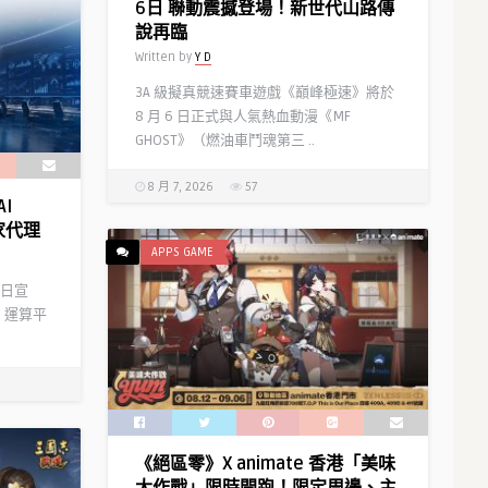
6日 聯動震撼登場！新世代山路傳
說再臨
Written by
Y D
3A 級擬真競速賽車遊戲《巔峰極速》將於
8 月 6 日正式與人氣熱血動漫《MF
GHOST》（燃油車鬥魂第三 ..
8 月 7, 2026
57
I
家代理
APPS GAME
）今日宣
 運算平
《絕區零》X animate 香港「美味
大作戰」限時開跑！限定周邊、主