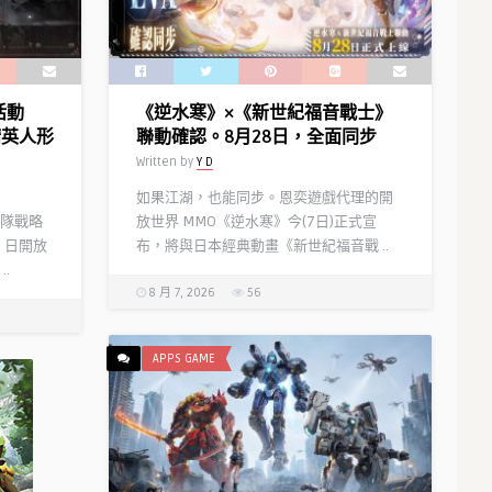
從
台
者
公
「太
測
空
本
活動
《逆水寒》×《新世紀福音戰士》
埃
日
精英人形
聯動確認。8月28日，全面同步
列
正
Written by
Y D
什
式
基
開
如果江湖，也能同步。恩奕遊戲代理的開
伽
啟！
隊戰略
放世界 MMO《逆水寒》今(7日)正式宣
勒」
同
）日開放
布，將與日本經典動畫《新世紀福音戰 ..
正
步
.
式
釋
8 月 7, 2026
56
實
出
裝！
公
「迦
測
APPS GAME
勒
福
底
利
九
及
週
人
年
氣