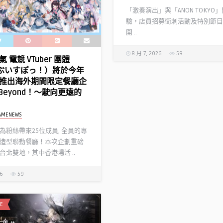
「激奏演出」與「ANON TOKYO
驗，店員招募衝刺活動及特別節目
開 ..
8 月 7, 2026
59
 電競 VTuber 團體
!（ぶいすぽっ！）將於今年
推出海外期間限定餐廳企
l Beyond！～駛向更遠的
AMENEWS
為粉絲帶來25位成員, 全員的專
造型聯動餐廳！本次企劃重磅
台北雙地，其中香港場活 ..
26
59
E