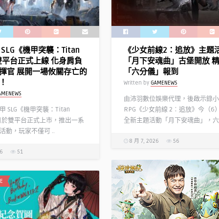
精
選
得
獎
SLG《機甲突襲：Titan
《少女前線2：追放》主題
作
》雙平台正式上線 化身肩負
「月下安魂曲」古堡開放 
享
揮官 展開一場攸關存亡的
「六分儀」報到
10
！
Written by
GAMENEWS
倍
AMENEWS
點
由沛羽數位娛樂代理，後啟示錄小
數
 SLG《機甲突襲：Titan
RPG《少女前線 2︰追放》今（6
回
今日於雙平台正式上市，推出一系
全新主題活動「月下安魂曲」，六 .
饋〉
活動，玩家不僅可 ..
中
8 月 7, 2026
56
26
51
E