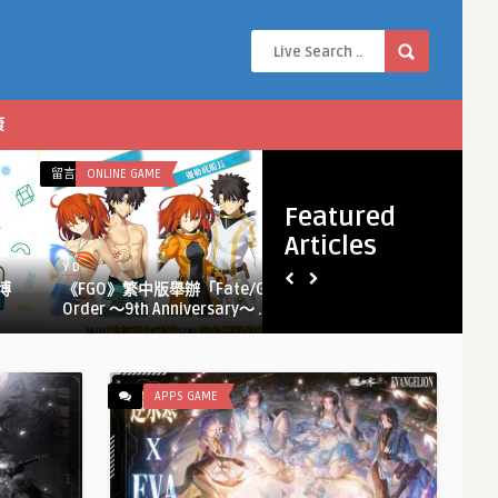
康
在
在
留言功能已關閉
ONLINE GAME
留言功能已關閉
APPS GAME
〈《FGO》
〈超
Featured
繁
自
Articles
中
然
Y D
Y D
版
都
博
《FGO》繁中版舉辦「Fate/Grand
超自然都市開
舉
市
Order ～9th Anniversary～ ...
公測 本日� ...
辦
開
「Fate/Grand
放
Order ～
世
9th
界
APPS GAME
Anniversary
RPG《異
～」
環》
限
全
定
平