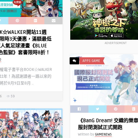
K☆WALKER開站11週
限時3天優惠，滿額最低
ADVERTISEMENT
超人氣足球漫畫《BLUE
 藍色監獄》套書限時8折！
D
APPS GAME
電子書平台BOOK☆WALKER
11年！為感謝讀者一路以來的
於8月9日至8月 ..
26
59
E
《BanG Dream! 交織的
服封閉測試正式開跑
Written by
GAMENEWS