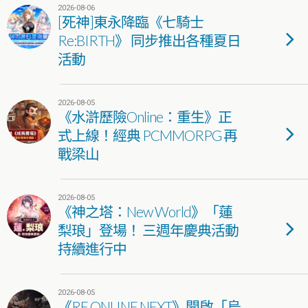
2026-08-06
[死神]東永降臨《七騎士
Re:BIRTH》 同步推出各種夏日
活動
2026-08-05
《水滸歷險Online：重生》正
式上線！經典 PCMMORPG 再
戰梁山
2026-08-05
《神之塔：New World》「蓮
梨琅」登場！ 三週年慶典活動
持續進行中
2026-08-05
《RF ONLINE NEXT》開啟「烏