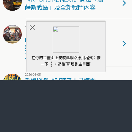
薩斯戰區」及全新戰鬥內容
2026-08-05
《絕區零》X animate 香港「美
味大作戰」限時開跑！限定周
邊、主題餐飲、專屬虛寶一次
蒐集
2026-08-05
手機遊戲《別砸了！是精靈
啦》宣布台港澳代理權與菁英
刪檔測試正式開啟