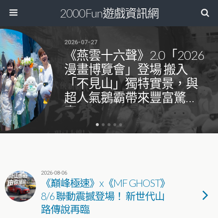
2000Fun遊戲資訊網
2026-07-27
《燕雲十六聲》2.0「2026
漫畫博覽會」登場 搬入
「不見山」獨特實景，與
超人氣鵝霸帶來豐富驚
喜！
2026-08-06
《巔峰極速》x《MF GHOST》
8/6 聯動震撼登場！ 新世代山
路傳說再臨