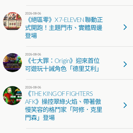
2026-08-06
《絕區零》X 7-ELEVEN 聯動正
式開跑！主題門市、實體周邊
登場
2026-08-06
《七大罪：Origin》迎來首位
可遊玩十誡角色「德里艾利」
2026-08-06
《THE KING OF FIGHTERS
AFK》操控翠綠火焰、帶著傲
慢笑容的格鬥家「阿修．克里
門森」登場