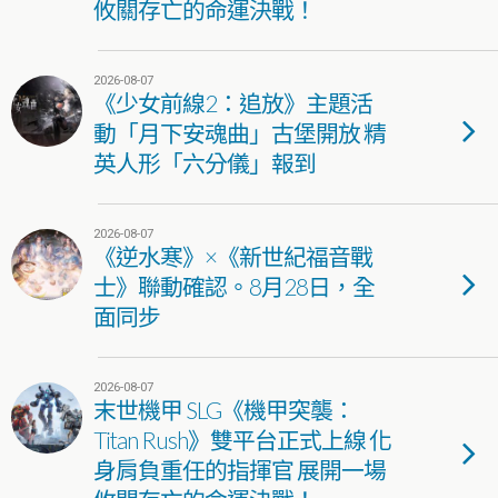
攸關存亡的命運決戰！
2026-08-07
《少女前線2：追放》主題活
動「月下安魂曲」古堡開放 精
英人形「六分儀」報到
2026-08-07
《逆水寒》×《新世紀福音戰
士》聯動確認。8月28日，全
面同步
2026-08-07
末世機甲 SLG《機甲突襲：
Titan Rush》雙平台正式上線 化
身肩負重任的指揮官 展開一場