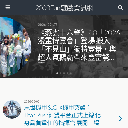
2000Fun遊戲資訊網
2026-07-27
《燕雲十六聲》2.0「2026
漫畫博覽會」登場 搬入
「不見山」獨特實景，與
超人氣鵝霸帶來豐富驚
喜！
2026-08-07
末世機甲 SLG《機甲突襲：
Titan Rush》雙平台正式上線 化
身肩負重任的指揮官 展開一場