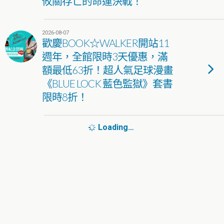
攸關存亡的命運決戰！
2026-08-07
歡慶BOOK☆WALKER開站11
週年，全館限時3天優惠，滿
額最低63折！超人氣足球漫畫
《BLUE LOCK 藍色監獄》套書
限時8折！
Loading…
2026-08-07
《BanG Dream! 交織的樂章》
國際服封閉測試正式開跑
2026-08-07
異色戰棋SRPG《幻世錄 重製