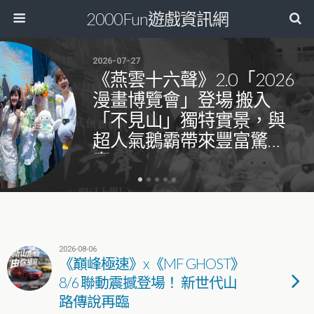
2000Fun遊戲資訊網
2026-07-27
《燕雲十六聲》2.0「2026
漫畫博覽會」登場 搬入
「不見山」獨特實景，與
超人氣鵝霸帶來豐富驚
喜！
2026-08-06
《巔峰極速》x《MF GHOST》
8/6 聯動震撼登場！ 新世代山
路傳說再臨