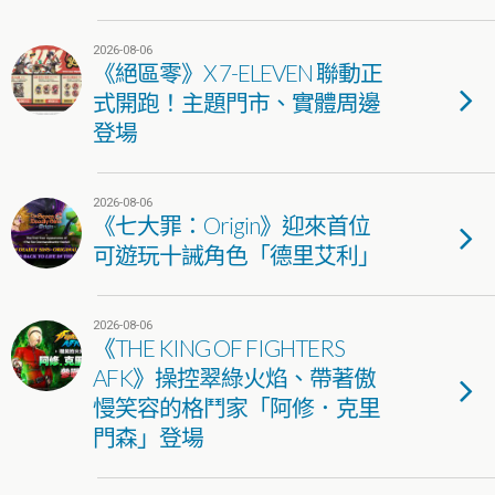
2026-08-06
《絕區零》X 7-ELEVEN 聯動正
式開跑！主題門市、實體周邊
登場
2026-08-06
《七大罪：Origin》迎來首位
可遊玩十誡角色「德里艾利」
2026-08-06
《THE KING OF FIGHTERS
AFK》操控翠綠火焰、帶著傲
慢笑容的格鬥家「阿修．克里
門森」登場