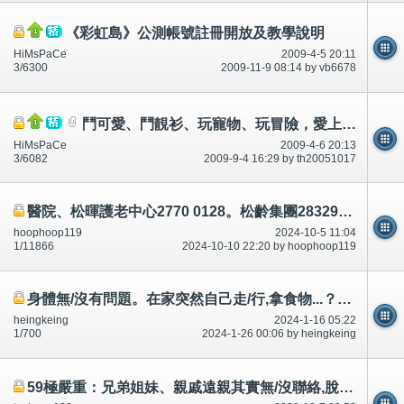
《彩虹島》公測帳號註冊開放及教學說明
HiMsPaCe
2009-4-5 20:11
3/6300
2009-11-9 08:14 by vb6678
鬥可愛、鬥靚衫、玩寵物、玩冒險，愛上《彩虹島》！
HiMsPaCe
2009-4-6 20:13
3/6082
2009-9-4 16:29 by th20051017
醫院、松暉護老中心2770 0128。松齡集團28329737知道病人吃/食多少.餵食
hoophoop119
2024-10-5 11:04
1/11866
2024-10-10 22:20 by hoophoop119
身體無/沒有問題。在家突然自己走/行,拿食物...？住老人院？
heingkeing
2024-1-16 05:22
1/700
2024-1-26 00:06 by heingkeing
59極嚴重：兄弟姐妹、親戚遠親其實無/沒聯絡,脫離關係，死了經過。告/控告-公開