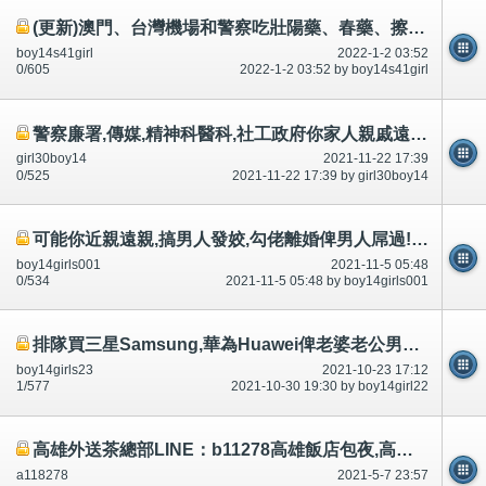
(更新)澳門、台灣機場和警察吃壯陽藥、春藥、擦印度神油,利用動停法,延遲射精,市民不可以吃和有問題~相片公開
boy14s41girl
2022-1-2 03:52
0/605
2022-1-2 03:52 by boy14s41girl
警察廉署,傳媒,精神科醫科,社工政府你家人親戚遠親大量讀書唔識唔開心自殺死,因為?好多年,好多討論區有講
girl30boy14
2021-11-22 17:39
0/525
2021-11-22 17:39 by girl30boy14
可能你近親遠親,搞男人發姣,勾佬離婚俾男人屌過!沙灘做愛,不如談談-有相片公開
boy14girls001
2021-11-5 05:48
0/534
2021-11-5 05:48 by boy14girls001
排隊買三星Samsung,華為Huawei俾老婆老公男朋友,政府講$2100手機媲美好過Samsung華為-腦殘有圖-公開
boy14girls23
2021-10-23 17:12
1/577
2021-10-30 19:30 by boy14girl22
高雄外送茶總部LINE：b11278高雄飯店包夜,高雄旅館約砲,高雄鐘點陪睡,約妹高雄小港區/苓雅區/三民區/前金區/前鎮
a118278
2021-5-7 23:57