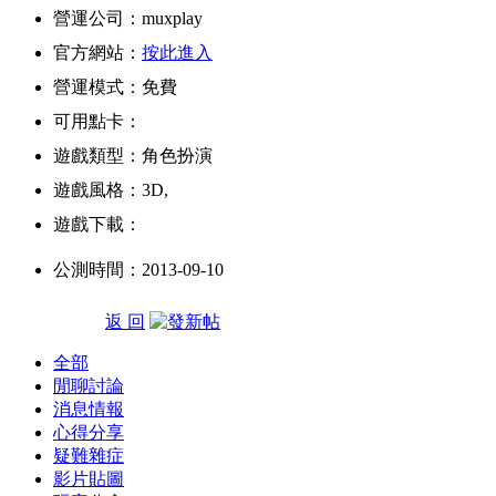
營運公司：muxplay
官方網站：
按此進入
營運模式：免費
可用點卡：
遊戲類型：角色扮演
遊戲風格：3D,
遊戲下載：
公測時間：2013-09-10
返 回
全部
閒聊討論
消息情報
心得分享
疑難雜症
影片貼圖