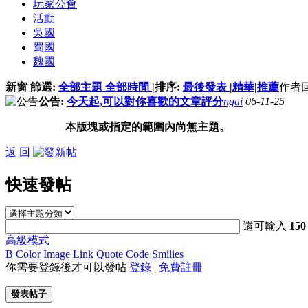
玩家公會
活動
吳國
蜀國
魏國
新窗
篩選:
全部主題
全部時間
|
排序:
最後發表
|
精華
|
推薦
作者
公告:
今天起,可以對你喜歡的文章評分
ngai
06-11-25
本版塊或指定的範圍內尚無主題。
返 回
快速發帖
還可輸入
150
高級模式
B
Color
Image
Link
Quote
Code
Smilies
你需要登錄後才可以發帖
登錄
|
免費註冊
發表帖子