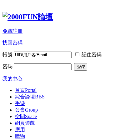
免費註冊
找回密碼
帳號
記住密碼
密碼
登錄
我的中心
首頁
Portal
綜合論壇
BBS
手遊
公會
Group
空間
Space
網頁遊戲
應用
購物