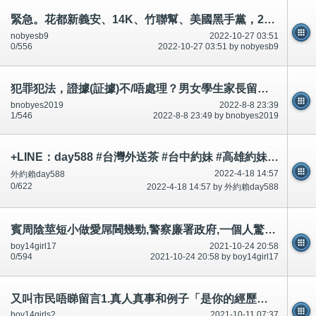
緊急。花都新義安、14K、竹聯幫、美國黑手黨，2000Fun論壇全部/所有男女、學生、全城市民求助。公開
nobyesb9
2022-10-27 03:51
0/556
2022-10-27 03:51 by nobyesb9
犯罪犯法，證據(証據)不/唔處理？男女學生家長留意？知情權？市民不可犯法/唔可以犯法！短片相片
bnobyes2019
2022-8-8 23:39
1/546
2022-8-8 23:49 by bnobyes2019
+LINE：day588 #台灣外送茶 #台中約妹 #高雄約妹 #台灣叫小姐 #新竹約妹 #台南約妹 #彰化約妹 #台中喝茶 #台北喝茶 #
2022-4-18 14:57
外約賴day588
0/622
2022-4-18 14:57 by 外約賴day588
賓周陰莖短小做愛屌閪幾勁,警察廉署政府,一個人驚走(等支援)好多認得!市民手機影相錄影(合法)影落街條路-公開
boy14girl17
2021-10-24 20:58
0/594
2021-10-24 20:58 by boy14girl17
又叫市民唔睇留言1.真人真事和例子「是你的經歷！一模一樣嗎？經常有,俾意見」-公開
boy14girls2
2021-10-11 07:37