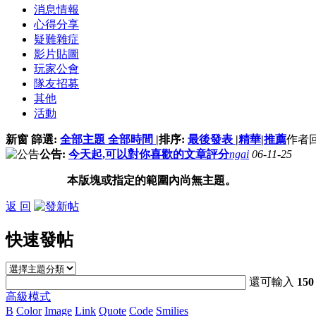
消息情報
心得分享
疑難雜症
影片貼圖
玩家公會
隊友招募
其他
活動
新窗
篩選:
全部主題
全部時間
|
排序:
最後發表
|
精華
|
推薦
作者
公告:
今天起,可以對你喜歡的文章評分
ngai
06-11-25
本版塊或指定的範圍內尚無主題。
返 回
快速發帖
還可輸入
150
高級模式
B
Color
Image
Link
Quote
Code
Smilies