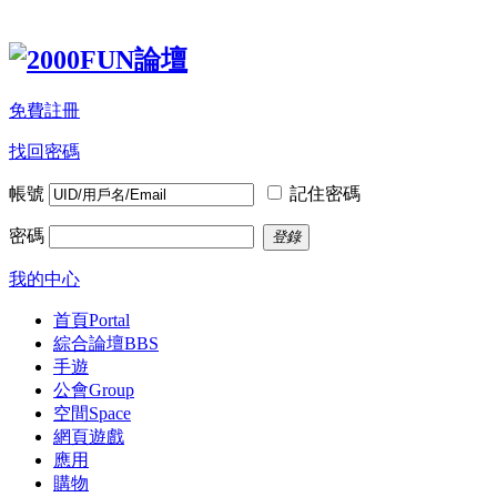
免費註冊
找回密碼
帳號
記住密碼
密碼
登錄
我的中心
首頁
Portal
綜合論壇
BBS
手遊
公會
Group
空間
Space
網頁遊戲
應用
購物