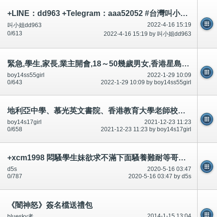
+LINE：dd963 +Telegram：aaa52052 #台灣叫小姐 #台中叫小姐 #台北叫小姐 #高雄叫小姐 #新竹叫小姐 #台南叫小姐 #彰化叫小
2022-4-16 15:19
叫小姐dd963
0/613
2022-4-16 15:19 by 叫小姐dd963
緊急,學生,家長,業主開會,18～50幾歲男女,香港星島日報,明報,大公報,頭條日報承認什麼?討論區有提及～相片公開
boy14ss55girl
2022-1-29 10:09
0/643
2022-1-29 10:09 by boy14ss55girl
地利亞中學、慕光英文書院、香港教育大學老師校長讚成男女學生(穿著褲、校裙不用穿著內褲底褲)相片-公開
boy14s17girl
2021-12-23 11:23
0/658
2021-12-23 11:23 by boy14s17girl
+xcm1998 悶騷學生妹欲求不滿下面騷養難耐等哥哥插她小穴穴
d5s
2020-5-16 03:47
0/787
2020-5-16 03:47 by d5s
《闇神怒》簽名檔送禮包
2014-1-15 13:04
bluesky者