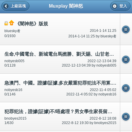
Muxplay 闇神怒
上級區塊
登入
《闇神怒》版規
2014-1-14 11:25
bluesky者
0/1930
2014-1-14 11:25 by bluesky者
生命,中國電台、新城電台馬撚勝、劉天賜、山甘老人、曾繁光等等,預先/預知有人死？串通?承認,說話前後不一
nobyesb005
2022-12-13 04:39
0/1128
2022-12-13 04:39 by nobyesb005
急澳門、中國。證據/証據,多次嚴重犯罪犯法不用算.../唔駛計。市民犯罪犯法,需要坐牢坐監、無法醫治！公開
nobyesb16
2022-11-4 05:02
0/1146
2022-11-4 05:02 by nobyesb16
犯罪犯法，證據(証據)不/唔處理？男女學生家長留意？知情權？市民不可犯法/唔可以犯法！短片相片
bnobyes2015
2022-8-12 18:08
1/630
2022-8-12 19:30 by bnobyes2015