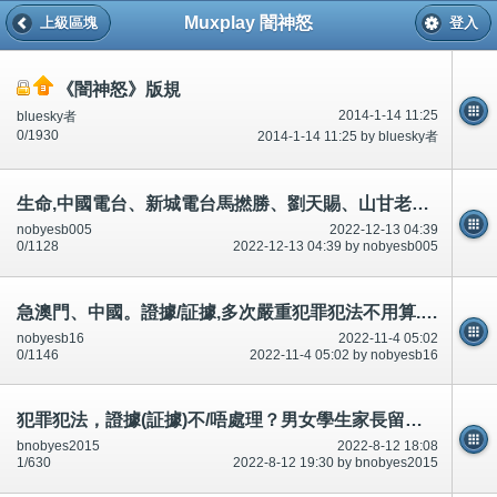
Muxplay 闇神怒
上級區塊
登入
《闇神怒》版規
2014-1-14 11:25
bluesky者
0/1930
2014-1-14 11:25 by bluesky者
生命,中國電台、新城電台馬撚勝、劉天賜、山甘老人、曾繁光等等,預先/預知有人死？串通?承認,說話前後不一
nobyesb005
2022-12-13 04:39
0/1128
2022-12-13 04:39 by nobyesb005
急澳門、中國。證據/証據,多次嚴重犯罪犯法不用算.../唔駛計。市民犯罪犯法,需要坐牢坐監、無法醫治！公開
nobyesb16
2022-11-4 05:02
0/1146
2022-11-4 05:02 by nobyesb16
犯罪犯法，證據(証據)不/唔處理？男女學生家長留意？知情權？市民不可犯法/唔可以犯法！短片相片
bnobyes2015
2022-8-12 18:08
1/630
2022-8-12 19:30 by bnobyes2015