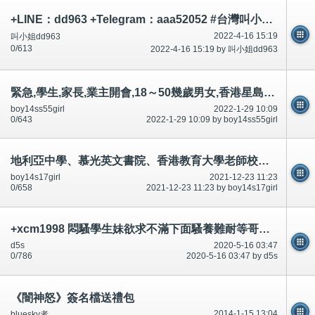
+LINE：dd963 +Telegram：aaa52052 #台灣叫小姐 #台中叫小姐 #台北叫小姐 #高雄叫小姐 #新竹叫小姐 #台南叫小姐 #彰化叫小
2022-4-16 15:19
叫小姐dd963
0/613
2022-4-16 15:19 by 叫小姐dd963
緊急,學生,家長,業主開會,18～50幾歲男女,香港星島日報,明報,大公報,頭條日報承認什麼?討論區有提及～相片公開
boy14ss55girl
2022-1-29 10:09
0/643
2022-1-29 10:09 by boy14ss55girl
地利亞中學、慕光英文書院、香港教育大學老師校長讚成男女學生(穿著褲、校裙不用穿著內褲底褲)相片-公開
boy14s17girl
2021-12-23 11:23
0/658
2021-12-23 11:23 by boy14s17girl
+xcm1998 悶騷學生妹欲求不滿下面騷養難耐等哥哥插她小穴穴
d5s
2020-5-16 03:47
0/786
2020-5-16 03:47 by d5s
《闇神怒》簽名檔送禮包
2014-1-15 13:04
bluesky者