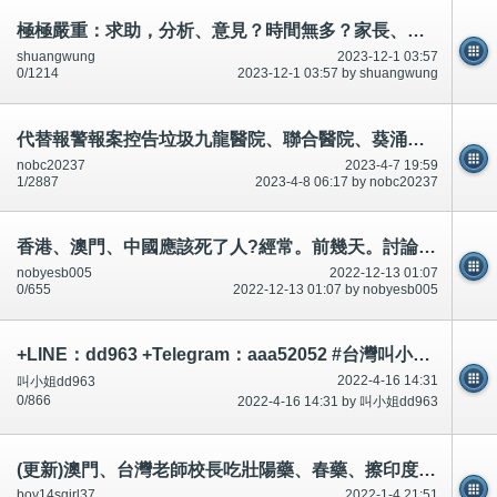
極極嚴重：求助，分析、意見？時間無多？家長、學生。
shuangwung
2023-12-1 03:57
0/1214
2023-12-1 03:57 by shuangwung
代替報警報案控告垃圾九龍醫院、聯合醫院、葵涌醫院、容鳳書診所。承認多次合謀犯法犯罪。
nobc20237
2023-4-7 19:59
1/2887
2023-4-8 06:17 by nobc20237
香港、澳門、中國應該死了人?經常。前幾天。討論區/twitter/論壇有說有講.應該記得,引誘迷惑、升職事情等等
nobyesb005
2022-12-13 01:07
0/655
2022-12-13 01:07 by nobyesb005
+LINE：dd963 +Telegram：aaa52052 #台灣叫小姐 #台中叫小姐 #台北叫小姐 #高雄叫小姐 #新竹叫小姐 #台南叫小姐 #彰化叫小
2022-4-16 14:31
叫小姐dd963
0/866
2022-4-16 14:31 by 叫小姐dd963
(更新)澳門、台灣老師校長吃壯陽藥、春藥、擦印度神油,利用動停法,延遲射精,市民不可以吃和有問題~相片公開
boy14sgirl37
2022-1-4 21:51