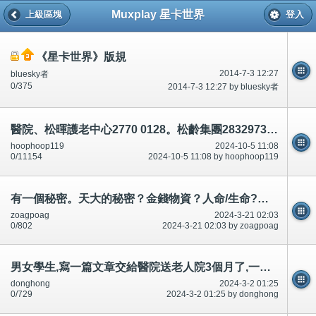
Muxplay 星卡世界
上級區塊
登入
《星卡世界》版規
2014-7-3 12:27
bluesky者
0/375
2014-7-3 12:27 by bluesky者
醫院、松暉護老中心2770 0128。松齡集團28329737知道病人吃/食多少.餵食
hoophoop119
2024-10-5 11:08
0/11154
2024-10-5 11:08 by hoophoop119
有一個秘密。天大的秘密？金錢物資？人命/生命?叫容逸郎小學監護人62210969每一個人都不同/唔同!香港中國
zoagpoag
2024-3-21 02:03
0/802
2024-3-21 02:03 by zoagpoag
男女學生,寫一篇文章交給醫院送老人院3個月了,一天不給/唔俾80歲8杯水,20歲20杯,廁所8次～蘇志豪/蘇貴利61361681
donghong
2024-3-2 01:25
0/729
2024-3-2 01:25 by donghong