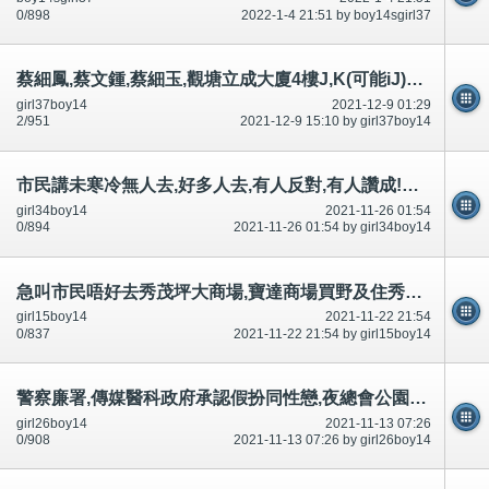
0/898
2022-1-4 21:51 by boy14sgirl37
蔡細鳳,蔡文鍾,蔡細玉,觀塘立成大廈4樓J,K(可能iJ)二樓,國際刑警,FBI臥底-公開
girl37boy14
2021-12-9 01:29
2/951
2021-12-9 15:10 by girl37boy14
市民講未寒冷無人去,好多人去,有人反對,有人讚成!立法,正經男女可以沙灘裸曬裸泳-公開
girl34boy14
2021-11-26 01:54
0/894
2021-11-26 01:54 by girl34boy14
急叫市民唔好去秀茂坪大商場,寶達商場買野及住秀茂坪南村,安泰村寶達村申請調遷,好多討論區有講-公開
girl15boy14
2021-11-22 21:54
0/837
2021-11-22 21:54 by girl15boy14
警察廉署,傳媒醫科政府承認假扮同性戀,夜總會公園私家車,沙灘脫光裸體引誘迷惑市民,不可以豁免犯法和升職
girl26boy14
2021-11-13 07:26
0/908
2021-11-13 07:26 by girl26boy14