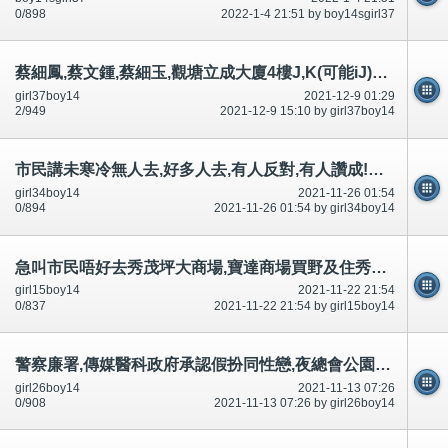
0/898
2022-1-4 21:51 by boy14sgirl37
蔡細鳳,蔡文鍾,蔡細玉,觀塘立成大廈4樓J,K(可能iJ)二樓,國際刑警,FBI臥底-公開
girl37boy14
2021-12-9 01:29
2/949
2021-12-9 15:10 by girl37boy14
市民講未寒冷無人去,好多人去,有人反對,有人讚成!立法,正經男女可以沙灘裸曬裸泳-公開
girl34boy14
2021-11-26 01:54
0/894
2021-11-26 01:54 by girl34boy14
急叫市民唔好去秀茂坪大商場,寶達商場買野及住秀茂坪南村,安泰村寶達村申請調遷,好多討論區有講-公開
girl15boy14
2021-11-22 21:54
0/837
2021-11-22 21:54 by girl15boy14
警察廉署,傳媒醫科政府承認假扮同性戀,夜總會公園私家車,沙灘脫光裸體引誘迷惑市民,不可以豁免犯法和升職
girl26boy14
2021-11-13 07:26
0/908
2021-11-13 07:26 by girl26boy14