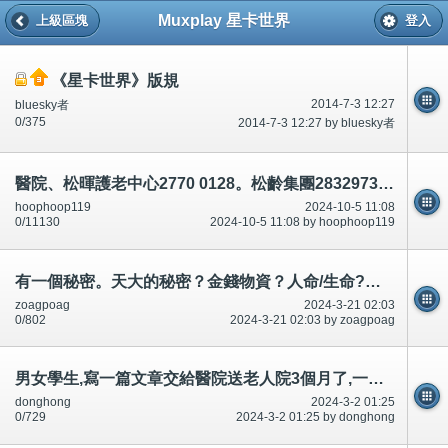
Muxplay 星卡世界
上級區塊
登入
《星卡世界》版規
2014-7-3 12:27
bluesky者
0/375
2014-7-3 12:27 by bluesky者
醫院、松暉護老中心2770 0128。松齡集團28329737知道病人吃/食多少.餵食
hoophoop119
2024-10-5 11:08
0/11130
2024-10-5 11:08 by hoophoop119
有一個秘密。天大的秘密？金錢物資？人命/生命?叫容逸郎小學監護人62210969每一個人都不同/唔同!香港中國
zoagpoag
2024-3-21 02:03
0/802
2024-3-21 02:03 by zoagpoag
男女學生,寫一篇文章交給醫院送老人院3個月了,一天不給/唔俾80歲8杯水,20歲20杯,廁所8次～蘇志豪/蘇貴利61361681
donghong
2024-3-2 01:25
0/729
2024-3-2 01:25 by donghong