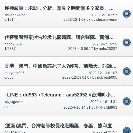
極極嚴重：求助，分析、意見？時間無多？家長、學生。
shuangwung
2023-12-1 03:57
0/1214
2023-12-1 03:57 by shuangwung
代替報警報案控告垃圾九龍醫院、聯合醫院、葵涌醫院、容鳳書診所。承認多次合謀犯法犯罪。
nobc20237
2023-4-7 19:59
1/2887
2023-4-8 06:17 by nobc20237
香港、澳門、中國應該死了人?經常。前幾天。討論區/twitter/論壇有說有講.應該記得,引誘迷惑、升職事情等等
nobyesb005
2022-12-13 01:07
0/655
2022-12-13 01:07 by nobyesb005
+LINE：dd963 +Telegram：aaa52052 #台灣叫小姐 #台中叫小姐 #台北叫小姐 #高雄叫小姐 #新竹叫小姐 #台南叫小姐 #彰化叫小
2022-4-16 14:31
叫小姐dd963
0/866
2022-4-16 14:31 by 叫小姐dd963
(更新)澳門、台灣老師校長吃壯陽藥、春藥、擦印度神油,利用動停法,延遲射精,市民不可以吃和有問題~相片公開
boy14sgirl37
2022-1-4 21:51