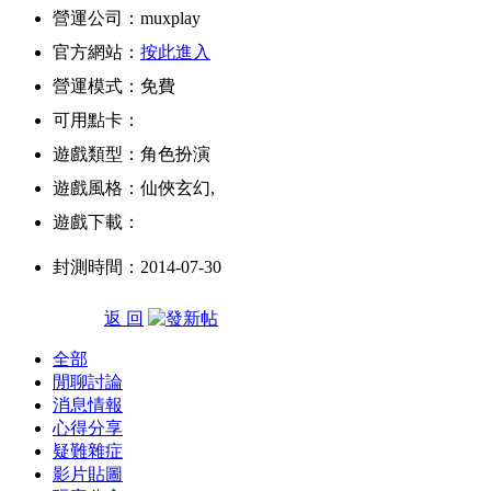
營運公司：muxplay
官方網站：
按此進入
營運模式：免費
可用點卡：
遊戲類型：角色扮演
遊戲風格：仙俠玄幻,
遊戲下載：
封測時間：2014-07-30
返 回
全部
閒聊討論
消息情報
心得分享
疑難雜症
影片貼圖