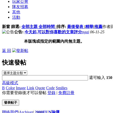
玩家公會
隊友招募
其他
活動
新窗
篩選:
全部主題
全部時間
|
排序:
最後發表
|
精華
|
推薦
作者
公告:
今天起,可以對你喜歡的文章評分
ngai
06-11-25
本版塊或指定的範圍內尚無主題。
返 回
快速發帖
還可輸入
150
高級模式
B
Color
Image
Link
Quote
Code
Smilies
你需要登錄後才可以發帖
登錄
|
免費註冊
發表帖子
聯絡我們
|
Archiver
|
2000FUN論壇