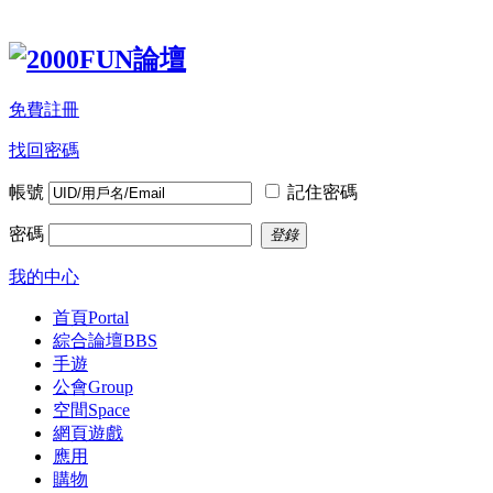
免費註冊
找回密碼
帳號
記住密碼
密碼
登錄
我的中心
首頁
Portal
綜合論壇
BBS
手遊
公會
Group
空間
Space
網頁遊戲
應用
購物