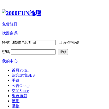
免費註冊
找回密碼
帳號
記住密碼
密碼
登錄
我的中心
首頁
Portal
綜合論壇
BBS
手遊
公會
Group
空間
Space
網頁遊戲
應用
購物