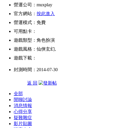
營運公司：muxplay
官方網站：
按此進入
營運模式：免費
可用點卡：
遊戲類型：角色扮演
遊戲風格：仙俠玄幻,
遊戲下載：
封測時間：2014-07-30
返 回
全部
閒聊討論
消息情報
心得分享
疑難雜症
影片貼圖