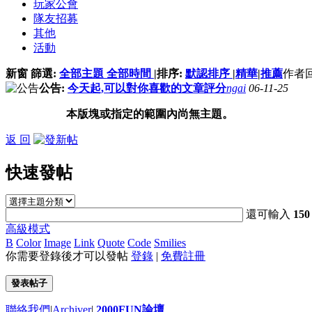
玩家公會
隊友招募
其他
活動
新窗
篩選:
全部主題
全部時間
|
排序:
默認排序
|
精華
|
推薦
作者
公告:
今天起,可以對你喜歡的文章評分
ngai
06-11-25
本版塊或指定的範圍內尚無主題。
返 回
快速發帖
還可輸入
150
高級模式
B
Color
Image
Link
Quote
Code
Smilies
你需要登錄後才可以發帖
登錄
|
免費註冊
發表帖子
聯絡我們
|
Archiver
|
2000FUN論壇