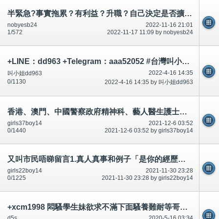
半緊急?事實拖累？有利益？升職？自己決定是否擴散.市民知道。
nobyesb24
2022-11-16 21:01
1/572
2022-11-17 11:09 by nobyesb24
+LINE：dd963 +Telegram：aaa52052 #台灣叫小姐 #台中叫小姐 #台北叫小姐 #高雄叫小姐 #新竹叫小姐 #台南叫小姐 #彰化叫小
2022-4-16 14:35
叫小姐dd963
0/1130
2022-4-16 14:35 by 叫小姐dd963
香港、澳門、中國警察政府精神科、藝人醫生護士上司泡(溝、追求)女下屬,以權謀私？陽具/陰莖短小-有證據公開
girls37boy14
2021-12-6 03:52
0/1440
2021-12-6 03:52 by girls37boy14
又叫市民唔睇留言1.真人真事和例子「是你的經歷！一模一樣嗎？經常有,俾意見」有相片,公開
girls22boy14
2021-11-30 23:28
0/1225
2021-11-30 23:28 by girls22boy14
+xcm1998 悶騷學生妹欲求不滿下面騷養難耐等哥哥插她小穴穴
d5s
2020-5-16 03:34