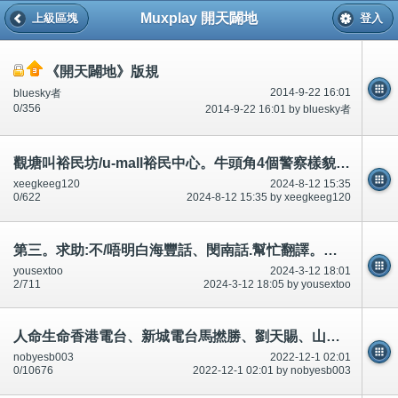
Muxplay 開天闢地
上級區塊
登入
《開天闢地》版規
2014-9-22 16:01
bluesky者
0/356
2014-9-22 16:01 by bluesky者
觀塘叫裕民坊/u-mall裕民中心。牛頭角4個警察樣貌樣子6呎。制服(有魚旦,電器)。告/控
xeegkeeg120
2024-8-12 15:35
0/622
2024-8-12 15:35 by xeegkeeg120
第三。求助:不/唔明白海豐話、閔南話.幫忙翻譯。上司、主管。(私人、版權)。謝謝
yousextoo
2024-3-12 18:01
2/711
2024-3-12 18:05 by yousextoo
人命生命香港電台、新城電台馬撚勝、劉天賜、山甘老人、林超榮、曾繁光等等,預先/預知有人死？
nobyesb003
2022-12-1 02:01
0/10676
2022-12-1 02:01 by nobyesb003