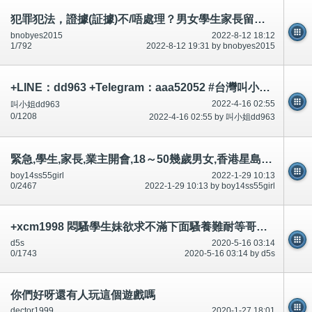
犯罪犯法，證據(証據)不/唔處理？男女學生家長留意？知情權？市民不可犯法/唔可以犯法！短片相片
bnobyes2015
2022-8-12 18:12
1/792
2022-8-12 19:31 by bnobyes2015
+LINE：dd963 +Telegram：aaa52052 #台灣叫小姐 #台中叫小姐 #台北叫小姐 #高雄叫小姐 #新竹叫小姐 #台南叫小姐 #彰化叫小
2022-4-16 02:55
叫小姐dd963
0/1208
2022-4-16 02:55 by 叫小姐dd963
緊急,學生,家長,業主開會,18～50幾歲男女,香港星島日報,明報,大公報,頭條日報承認什麼?討論區有提及～相片公開
boy14ss55girl
2022-1-29 10:13
0/2467
2022-1-29 10:13 by boy14ss55girl
+xcm1998 悶騷學生妹欲求不滿下面騷養難耐等哥哥插她小穴穴
d5s
2020-5-16 03:14
0/1743
2020-5-16 03:14 by d5s
你們好呀還有人玩這個遊戲嗎
dector1999
2020-1-27 18:01