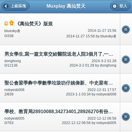
Muxplay 萬仙焚天
上級區塊
登入
《萬仙焚天》版規
2014-11-27 15:56
bluesky者
0/338
2014-11-27 15:56 by bluesky者
男女學生,寫一篇文章交給醫院送老人院3個月了,一天不給/唔俾80歲8杯水,20歲20杯,廁所8次～62210969蘇少梅
donghong
2024-3-2 01:28
0/12136
2024-3-2 01:28 by donghong
聖公會梁季彜中學數學垃圾叻仔姚偉新、中史梁有華、胡敏華,數學鄭永光等等有參與有份,討論區有講/說,報警
nobyesb008
2022-12-31 17:57
2/839
2023-1-1 03:34 by nobyesb008
學校、教育局28910088,34273401,28926270有份車禍殺人.(說話前後不一)串通,合謀,論壇/討論區有講有說
nobyesb005
2022-12-12 06:56
0/763
2022-12-12 06:56 by nobyesb005