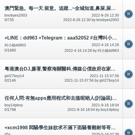
澳門緊急。每一天.留意。追蹤...~全城知道,鼻屎,屎等等。不可/唔可以升職。升職之後~承認狗撚、臭化閪、本地雞
bnobyes2003
2022-8-26 12:30
0/735
2022-8-26 12:30 by bnobyes2003
+LINE：dd963 +Telegram：aaa52052 #台灣叫小姐 #台中叫小姐 #台北叫小姐 #高雄叫小姐 #新竹叫小姐 #台南叫小姐 #彰化叫小
2022-4-16 14:28
叫小姐dd963
0/1680
2022-4-16 14:28 by 叫小姐dd963
粤港澳台DJ,廉署,警察海關醫科,傳媒公僕政府在家工作,香港好似要用英文廣東話国语唔識原因1-公開
girl27boy14
2021-11-15 07:56
0/2146
2021-11-15 07:56 by girl27boy14
任何人問:有無apps應用程式和去搵呢啲人(討論區)升職邀功,市民知,大量市民知先有用on99
boy14pboy
2021-9-16 18:04
0/1798
2021-9-16 18:04 by boy14pboy
+xcm1998 悶騷學生妹欲求不滿下面騷養難耐等哥哥插她小穴穴
d5s
2020-5-16 02:38