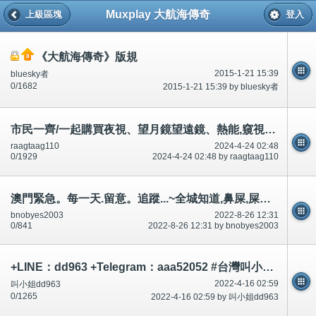
Muxplay 大航海傳奇
上級區塊
登入
《大航海傳奇》版規
2015-1-21 15:39
bluesky者
0/1682
2015-1-21 15:39 by bluesky者
市民一齊/一起購買夜視、望月鏡望遠鏡、熱能,窺視、看/睇鄰居、大廈,合法。好多論壇有提及、講,總之可以
raagtaag110
2024-4-24 02:48
0/1929
2024-4-24 02:48 by raagtaag110
澳門緊急。每一天.留意。追蹤...~全城知道,鼻屎,屎等等。不可/唔可以升職。升職之後~承認狗撚、臭化閪、本地雞
bnobyes2003
2022-8-26 12:31
0/841
2022-8-26 12:31 by bnobyes2003
+LINE：dd963 +Telegram：aaa52052 #台灣叫小姐 #台中叫小姐 #台北叫小姐 #高雄叫小姐 #新竹叫小姐 #台南叫小姐 #彰化叫小
2022-4-16 02:59
叫小姐dd963
0/1265
2022-4-16 02:59 by 叫小姐dd963