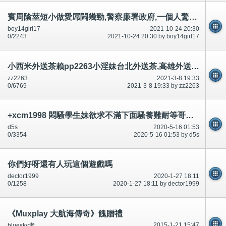
賓周陰莖短小做愛屌閪幾勁,警察廉署政府,一個人驚走(等支援)好多認得!市民手機影相錄影(合法)影落街條路-公開
boy14girl17
2021-10-24 20:30
0/2243
2021-10-24 20:30 by boy14girl17
小西米外送茶賴pp2263小淫妹台北外送茶,高雄外送茶,台北叫小姐,台中喝茶,學生妹，西門町叫小姐，無套妹，台南
zz2263
2021-3-8 19:33
0/6769
2021-3-8 19:33 by zz2263
+xcm1998 悶騷學生妹欲求不滿下面騷養難耐等哥哥插她小穴穴
d5s
2020-5-16 01:53
0/3354
2020-5-16 01:53 by d5s
你們好呀還有人玩這個遊戲嗎
dector1999
2020-1-27 18:11
0/1258
2020-1-27 18:11 by dector1999
《Muxplay 大航海傳奇》餽贈禮
2015-1-21 15:47
bluesky者