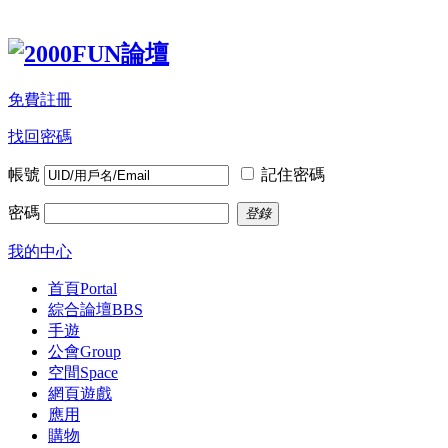
免費註冊
找回密碼
帳號
記住密碼
密碼
登錄
我的中心
首頁
Portal
綜合論壇
BBS
手遊
公會
Group
空間
Space
網頁遊戲
應用
購物