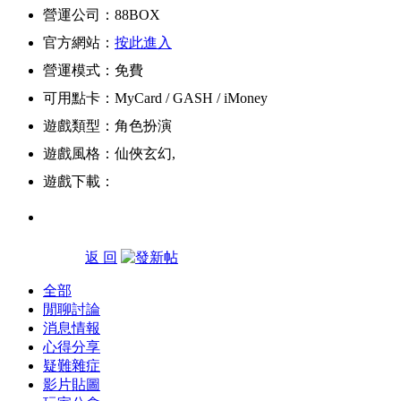
營運公司：88BOX
官方網站：
按此進入
營運模式：免費
可用點卡：MyCard / GASH / iMoney
遊戲類型：角色扮演
遊戲風格：仙俠玄幻,
遊戲下載：
返 回
全部
閒聊討論
消息情報
心得分享
疑難雜症
影片貼圖