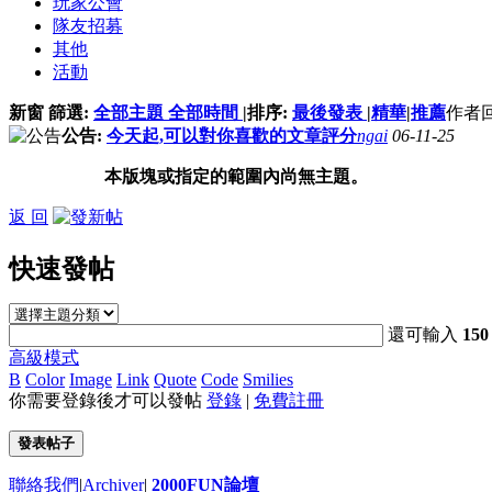
玩家公會
隊友招募
其他
活動
新窗
篩選:
全部主題
全部時間
|
排序:
最後發表
|
精華
|
推薦
作者
公告:
今天起,可以對你喜歡的文章評分
ngai
06-11-25
本版塊或指定的範圍內尚無主題。
返 回
快速發帖
還可輸入
150
高級模式
B
Color
Image
Link
Quote
Code
Smilies
你需要登錄後才可以發帖
登錄
|
免費註冊
發表帖子
聯絡我們
|
Archiver
|
2000FUN論壇