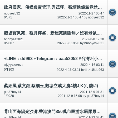
政府國家、傳媒負責管理,秀茂坪、觀塘跌錢黨竟然出現？1人跌錢,2人在附近,捉拿？串通升職?拾錢犯罪?
nobyesb32
2022-11-27 00:47
0/571
2022-11-27 00:47 by nobyesb32
觀塘寶佩苑、觀月樺峯、新屋苑凱匯無／沒有老鼠,飛蟑螂等等？看到／睇到爬上大廈。短片相片。
bnobyes2021
2022-8-8 19:20
0/2007
2022-8-8 19:20 by bnobyes2021
+LINE：dd963 +Telegram：aaa52052 #台灣叫小姐 #台中叫小姐 #台北叫小姐 #高雄叫小姐 #新竹叫小姐 #台南叫小姐 #彰化叫小
2022-4-16 03:11
叫小姐dd963
0/1303
2022-4-16 03:11 by 叫小姐dd963
蔡細鳳,蔡文鍾,蔡細玉,觀塘立成大廈4樓J,K(可能iJ)二樓,國際刑警,FBI臥底-公開
girl37boy14
2021-12-9 01:31
1/2028
2021-12-9 15:08 by girl37boy14
背山面海陽光沙灘.香港澳門850萬市民游水屙屎尿飛鳥尿屎,精神科警察,廉署政府,公安RTHK等等on99,還有？
girl16boy14
2021-11-23 03:41