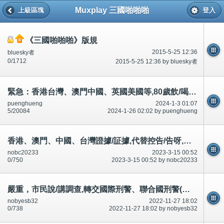
Muxplay 三國啪啪啪
上級區塊
登入
《三國啪啪啪》版規
2015-5-25 12:36
bluesky者
0/1712
2015-5-25 12:36 by bluesky者
緊急：香港台灣、澳門中國、英國美國等,80歲飲/喝8杯水?20歲40杯?
puenghueng
2024-1-3 01:07
5/20084
2024-1-26 02:02 by puenghueng
香港、澳門、中國、台灣證據/証據,代替控告/告呀,賠償索償生活.誰/那人,升職20萬,跟我無/沒關係
nobc20233
2023-3-15 00:52
0/750
2023-3-15 00:52 by nobc20233
嚴重，市民說/講調查,轉交國際刑警、聯合國刑警(警察)。如果有193個國家，好像/好似70億人？
nobyesb32
2022-11-27 18:02
0/738
2022-11-27 18:02 by nobyesb32