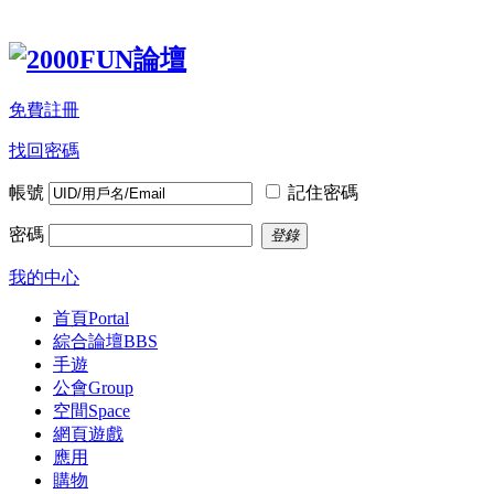
免費註冊
找回密碼
帳號
記住密碼
密碼
登錄
我的中心
首頁
Portal
綜合論壇
BBS
手遊
公會
Group
空間
Space
網頁遊戲
應用
購物