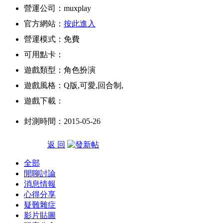
營運公司：muxplay
官方網站：
按此進入
營運模式：免費
可用點卡：
遊戲類型：角色扮演
遊戲風格：Q版,可愛,回合制,
遊戲下載：
封測時間：2015-05-26
返 回
全部
閒聊討論
消息情報
心得分享
疑難雜症
影片貼圖