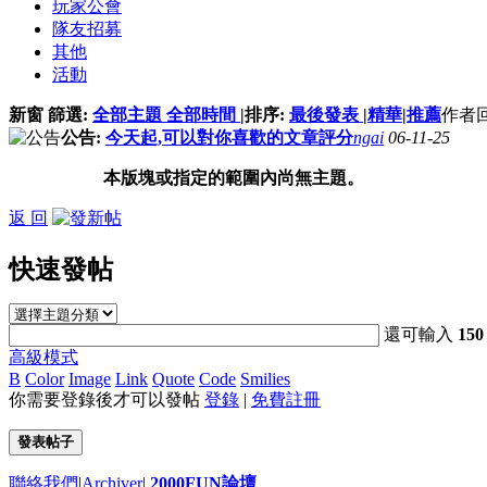
玩家公會
隊友招募
其他
活動
新窗
篩選:
全部主題
全部時間
|
排序:
最後發表
|
精華
|
推薦
作者
公告:
今天起,可以對你喜歡的文章評分
ngai
06-11-25
本版塊或指定的範圍內尚無主題。
返 回
快速發帖
還可輸入
150
高級模式
B
Color
Image
Link
Quote
Code
Smilies
你需要登錄後才可以發帖
登錄
|
免費註冊
發表帖子
聯絡我們
|
Archiver
|
2000FUN論壇