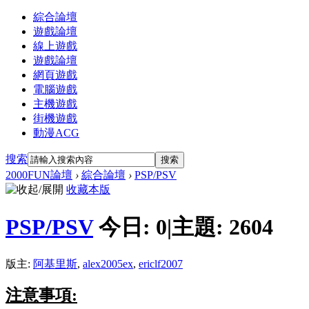
綜合論壇
遊戲論壇
線上遊戲
遊戲論壇
網頁遊戲
電腦遊戲
主機遊戲
街機遊戲
動漫ACG
搜索
搜索
2000FUN論壇
›
綜合論壇
›
PSP/PSV
收藏本版
PSP/PSV
今日:
0
|
主題:
2604
版主:
阿基里斯
,
alex2005ex
,
ericlf2007
注意事項: