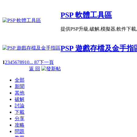
PSP 軟體工具區
提供PSP升級,破解,模擬器,軟件下
PSP 遊戲存檔及金手指
1
2
3
4
5
6
7
8
9
10
... 87
下一頁
返 回
全部
新聞
其他
破解
討論
下載
分享
攻略
問題