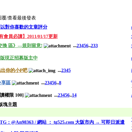
回覆/查看
最後發表
可以對你喜歡的文章評分
會員必讀】2011/01/17更新
交換 區》---規則留意!
...
2
3
4
5
6
..
233
P版現正招募版主中
出你的小P吧
...
2
3
4
5
分享區
...
2
3
4
5
6
..
8
[閱讀權限
100
]
...
2
3
4
5
6
..
14
版塊主題
n98363 / 網站 ： tg525.com 大阪市內 → 可即日派遣