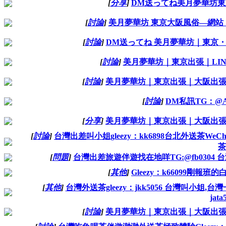
[
分享
]
DM送ってね美月夢華坊東京・大
[
討論
]
美月夢華坊 東京大阪風俗—網站 ：
[
討論
]
DM送ってね 美月夢華坊｜東京・大阪
[
討論
]
美月夢華坊｜東京出張｜LINE：
[
討論
]
美月夢華坊｜東京出張｜大阪出張服務泡泡浴
[
討論
]
DM私訊TG：@A
[
分享
]
美月夢華坊｜東京出張｜大阪出張服務泡泡浴
[
討論
]
台灣出差叫小姐gleezy：kk6898台北外送茶We
茶
[
問題
]
台灣出差旅遊伴遊找在地咩TG:@fb0304 台灣出差旅遊
[
其他
]
Gleezy：k66099剛報
[
其他
]
台灣外送茶gleezy：jkk5056 台灣叫小姐,台灣
jata
[
討論
]
美月夢華坊｜東京出張｜大阪出張服務泡泡浴