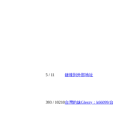
5
/ 11
鏈接到外部地址
393
/ 10210
台灣約妹Gleezy：k66099/台