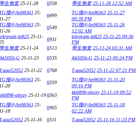
學生無套
25-11-28
0
558
學生無套
25-11-28 12:52 AM
TG搜@An98363
25-
TG搜@An98363
25-11-27
0
499
11-27
09:39 PM
TG搜@An98363
25-
TG搜@An98363
25-11-26
0
549
11-26
12:02 AM
telegram-jp825
25-11-
telegram-jp825
25-11-25 09:36
0
931
25
PM
學生無套
25-11-24
0
513
學生無套
25-11-24 03:31 AM
jkk5056-G
25-11-23
0
535
jkk5056-G
25-11-23 09:24 PM
T-aaa52052
25-11-22
0
768
T-aaa52052
25-11-22 07:21 PM
TG搜@An98363
25-
TG搜@An98363
25-11-20
0
559
11-20
09:16 PM
kk6898-gleezy
25-11-19 09:52
kk6898-gleezy
25-11-19
0
563
PM
TG搜@An98363
25-
TG搜@An98363
25-11-18
0
965
11-18
02:22 AM
T-aaa52052
25-11-16
0
511
T-aaa52052
25-11-16 11:23 PM