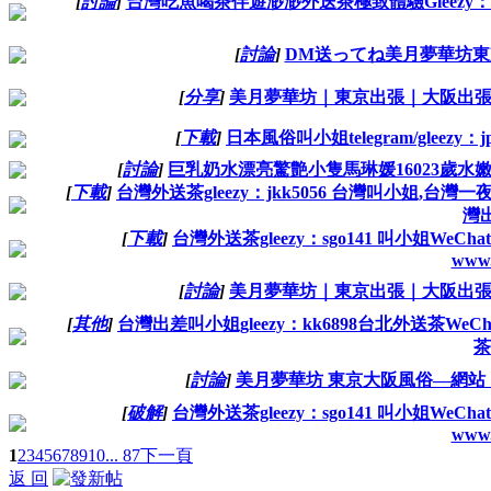
[
討論
]
台灣吃魚喝茶伴遊渺渺外送茶極致體驗Gleezy：fb03
[
討論
]
DM送ってね美月夢華坊東京・大
[
分享
]
美月夢華坊｜東京出張｜大阪出張服務泡泡浴
[
下載
]
日本風俗叫小姐telegram/gleezy：j
[
討論
]
巨乳奶水漂亮驚艶小隻馬琳媛16023歲水嫩臉
[
下載
]
台灣外送茶gleezy：jkk5056 台灣叫小姐,台灣一夜情
灣
[
下載
]
台灣外送茶gleezy：sgo141 叫小姐WeCha
www.
[
討論
]
美月夢華坊｜東京出張｜大阪出張服務泡泡浴
[
其他
]
台灣出差叫小姐gleezy：kk6898台北外送茶We
茶
[
討論
]
美月夢華坊 東京大阪風俗—網站 ：
[
破解
]
台灣外送茶gleezy：sgo141 叫小姐WeCha
www.
1
2
3
4
5
6
7
8
9
10
... 87
下一頁
返 回