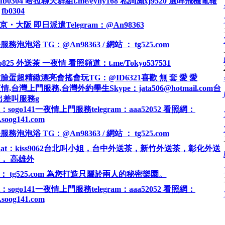
04 哈拉聊天群組t.me/eyny168 私詢瀨xj9520 選咩飛機電報
fb0304
阪 即日派遣Telegram：@An98363
 TG：@An98363 / 網站 ： tg525.com
p825 外送茶 一夜情 看照頻道：t.me/Tokyo537531
蛋超精緻漂亮會搖會玩TG：@ID6321喜歡 無 套 愛 愛
,台灣上門服務,台灣外約學生Skype：jata506@hotmail.com台
出差叫服務g
t：sogo141一夜情上門服務telegram：aaa52052 看照網：
soog141.com
 TG：@An98363 / 網站 ： tg525.com
Chat：kiss9062台北叫小姐，台中外送茶，新竹外送茶，彰化外送
， 高雄外
 tg525.com 為您打造只屬於兩人的秘密樂園。
t：sogo141一夜情上門服務telegram：aaa52052 看照網：
soog141.com