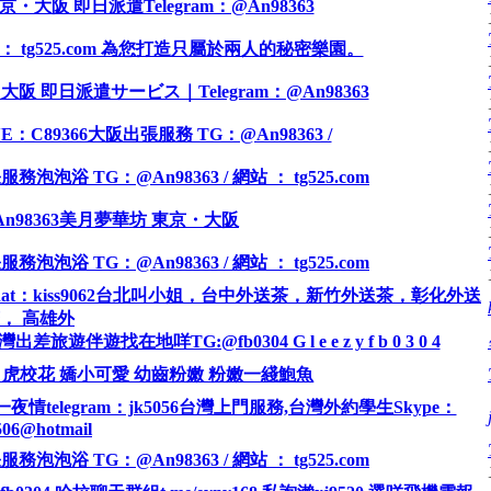
阪 即日派遣Telegram：@An98363
 tg525.com 為您打造只屬於兩人的秘密樂園。
 即日派遣サービス｜Telegram：@An98363
C89366大阪出張服務 TG：@An98363 /
 TG：@An98363 / 網站 ： tg525.com
n98363美月夢華坊 東京・大阪
 TG：@An98363 / 網站 ： tg525.com
Chat：kiss9062台北叫小姐，台中外送茶，新竹外送茶，彰化外送
， 高雄外
伴遊找在地咩TG:@fb0304 G l e e z y f b 0 3 0 4
班的白虎校花 嬌小可愛 幼齒粉嫩 粉嫩一綫鮑魚
一夜情telegram：jk5056台灣上門服務,台灣外約學生Skype：
506@hotmail
 TG：@An98363 / 網站 ： tg525.com