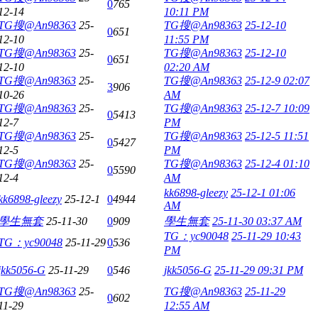
0
765
12-14
10:11 PM
TG搜@An98363
25-
TG搜@An98363
25-12-10
0
651
12-10
11:55 PM
TG搜@An98363
25-
TG搜@An98363
25-12-10
0
651
12-10
02:20 AM
TG搜@An98363
25-
TG搜@An98363
25-12-9 02:07
3
906
10-26
AM
TG搜@An98363
25-
TG搜@An98363
25-12-7 10:09
0
5413
12-7
PM
TG搜@An98363
25-
TG搜@An98363
25-12-5 11:51
0
5427
12-5
PM
TG搜@An98363
25-
TG搜@An98363
25-12-4 01:10
0
5590
12-4
AM
kk6898-gleezy
25-12-1 01:06
kk6898-gleezy
25-12-1
0
4944
AM
學生無套
25-11-30
0
909
學生無套
25-11-30 03:37 AM
TG：yc90048
25-11-29 10:43
TG：yc90048
25-11-29
0
536
PM
jkk5056-G
25-11-29
0
546
jkk5056-G
25-11-29 09:31 PM
TG搜@An98363
25-
TG搜@An98363
25-11-29
0
602
11-29
12:55 AM