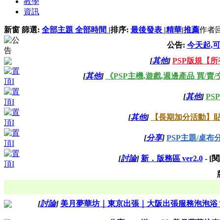
教學
資訊
新窗
篩選:
全部主題
全部時間
|
排序:
最後發表
|
精華
|
推薦
作者
公告:
今天起,
[
其他
]
PSP版規【所有
[
其他
]
《PSP主機,遊戲,週邊產品 買/賣/
[
其他
]
PS
[
其他
]
【長期加分活動】貼
[
分享
]
PSP主題/桌布
[
討論
]
新．版務區 ver2.0
- 
[
討論
]
美月夢華坊｜東京出張｜大阪出張服務泡泡浴 TG：@A