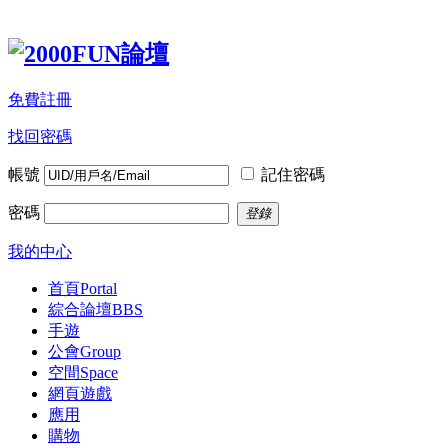
免費註冊
找回密碼
帳號
記住密碼
密碼
登錄
我的中心
首頁
Portal
綜合論壇
BBS
手遊
公會
Group
空間
Space
網頁遊戲
應用
購物