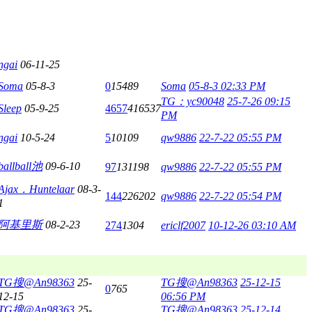
ngai
06-11-25
Soma
05-8-3
0
15489
Soma
05-8-3 02:33 PM
TG：yc90048
25-7-26 09:15
Sleep
05-9-25
4657
416537
PM
ngai
10-5-24
5
10109
qw9886
22-7-22 05:55 PM
ballball池
09-6-10
97
131198
qw9886
22-7-22 05:55 PM
Ajax．Huntelaar
08-3-
144
226202
qw9886
22-7-22 05:54 PM
1
阿基里斯
08-2-23
274
1304
ericlf2007
10-12-26 03:10 AM
TG搜@An98363
25-
TG搜@An98363
25-12-15
0
765
12-15
06:56 PM
TG搜@An98363
25-
TG搜@An98363
25-12-14