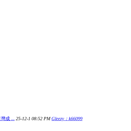
灣成 ...
25-12-1 08:52 PM
Gleezy：k66099