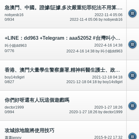
急澳門、中國。證據/証據,多次嚴重犯罪犯法不用算.../唔駛計。市民犯罪犯法,需要坐牢坐監、無法醫治！公開
nobyesb16
2022-11-4 05:06
0/934
2022-11-4 05:06 by nobyesb16
+LINE：dd963 +Telegram：aaa52052 #台灣叫小姐 #台中叫小姐 #台北叫小姐 #高雄叫小姐 #新竹叫小姐 #台南叫小姐 #彰化叫小
2022-4-16 14:38
叫小姐dd963
0/776
2022-4-16 14:38 by 叫小姐dd963
香港、澳門大量學生警察廉署,精神科醫生護士、政府醫科、DJ藝人不快樂突發自殺死(生命親眼目睹/看到)-公開
boy14s9girl
2021-12-18 04:18
0/827
2021-12-18 04:18 by boy14s9girl
你們好呀還有人玩這個遊戲嗎
dector1999
2020-1-27 18:26
0/994
2020-1-27 18:26 by dector1999
攻城掠地龍將使用技巧
2015-9-22 17:32
蕭蕭jenny