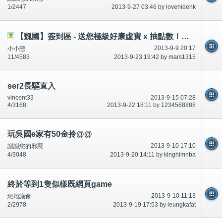
1/2447
2013-9-27 03:46 by lovehidehk
【魏國】簽到區 - 送您極級好康虛寶 x 抽點數！（新增獎品徽章X1）
2013-9-9 20:17
小小戀
11/4583
2013-9-23 19:42 by mars1315
ser2長驅直入
vincent33
2013-9-15 07:28
4/3168
2013-9-22 18:11 by 1234568888
玩吳國e家有50金拎@@
2013-9-10 17:10
謝謝您的邪惡
4/3048
2013-9-20 14:11 by kinghimnba
終於等到1隻似樣既網頁game
2013-9-10 11:13
絕地議會
2/2978
2013-9-19 17:53 by leungkafat