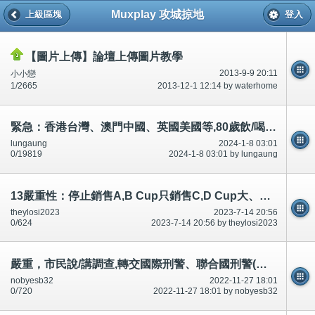
Muxplay 攻城掠地
上級區塊
登入
【圖片上傳】論壇上傳圖片教學
2013-9-9 20:11
小小戀
1/2665
2013-12-1 12:14 by waterhome
緊急：香港台灣、澳門中國、英國美國等,80歲飲/喝8杯水?20歲40杯?
lungaung
2024-1-8 03:01
0/19819
2024-1-8 03:01 by lungaung
13嚴重性：停止銷售A,B Cup只銷售C,D Cup大、加大尺碼胸圍,罩杯。電影院/戲院取消單人座位。因為型男、叻仔消防員
theylosi2023
2023-7-14 20:56
0/624
2023-7-14 20:56 by theylosi2023
嚴重，市民說/講調查,轉交國際刑警、聯合國刑警(警察)。如果有193個國家，好像/好似70億人？
nobyesb32
2022-11-27 18:01
0/720
2022-11-27 18:01 by nobyesb32