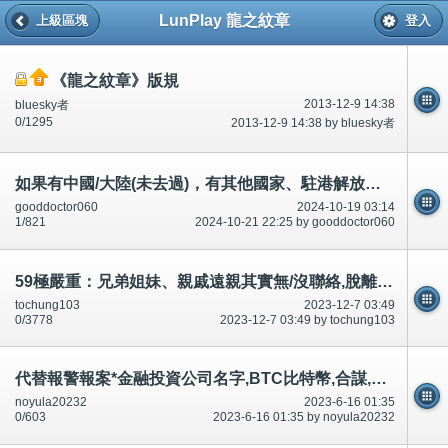
LunPlay 龍之紋章
上級區塊
登入
《龍之紋章》版規
2013-12-9 14:38
bluesky者
0/1295
2013-12-9 14:38 by bluesky者
如果有中國/大陸(未去過)，有其他國家、駐港解放軍、軍隊、法院應該增設意見箱。可能官商勾結...
gooddoctor060
2024-10-19 03:14
1/821
2024-10-21 22:25 by gooddoctor060
59極嚴重：兄弟姐妹、親戚遠親其實無/沒聯絡,脫離關係，死了經過。告/控告-公開
tochung103
2023-12-7 03:49
0/3778
2023-12-7 03:49 by tochung103
代替報警報案*金融投資公司名字,BTC比特幣,合謀,串通,提出,引誘騙財騙色,對話相片/證據
noyula20232
2023-6-16 01:35
0/603
2023-6-16 01:35 by noyula20232