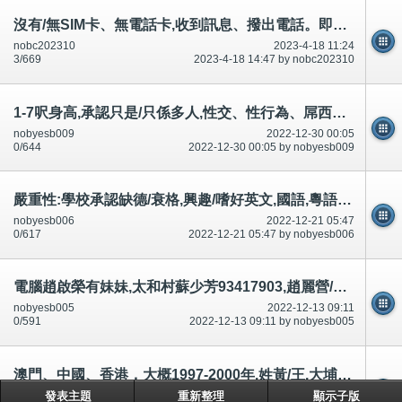
沒有/無SIM卡、無電話卡,收到訊息、撥出電話。即是自動錄影、錄音.性交、屌西、性行為、胸罩、脫光、尿尿等等
nobc202310
2023-4-18 11:24
3/669
2023-4-18 14:47 by nobc202310
1-7呎身高,承認只是/只係多人,性交、性行為、屌西都需要穿著警察制服多人!否則無得有型！
nobyesb009
2022-12-30 00:05
0/644
2022-12-30 00:05 by nobyesb009
嚴重性:學校承認缺德/衰格,興趣/嗜好英文,國語,粵語書寫聆聽說話等等都錯,集體罷教？證明？取消舊生聚會
nobyesb006
2022-12-21 05:47
0/617
2022-12-21 05:47 by nobyesb006
電腦趙啟榮有妹妹,太和村蘇少芳93417903,趙麗營/瑩,有份,參與,認識警記,老廉,傳媒,老師,老政,怪醫秦博
nobyesb005
2022-12-13 09:11
0/591
2022-12-13 09:11 by nobyesb005
澳門、中國、香港，大概1997-2000年,姓黃/王,大埔應該律師,可能有報警報案,代報
nobyesb003
2022-11-30 03:53
發表主題
重新整理
顯示子版