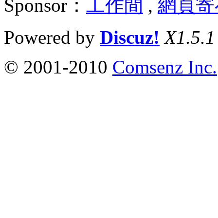
Sponsor：
工作間
,
網頁寄
Powered by
Discuz!
X1.5.1
© 2001-2010
Comsenz Inc.