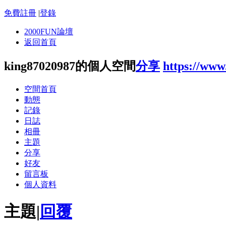
免費註冊
|
登錄
2000FUN論壇
返回首頁
king87020987的個人空間
分享
https://www
空間首頁
動態
記錄
日誌
相冊
主題
分享
好友
留言板
個人資料
主題
|
回覆