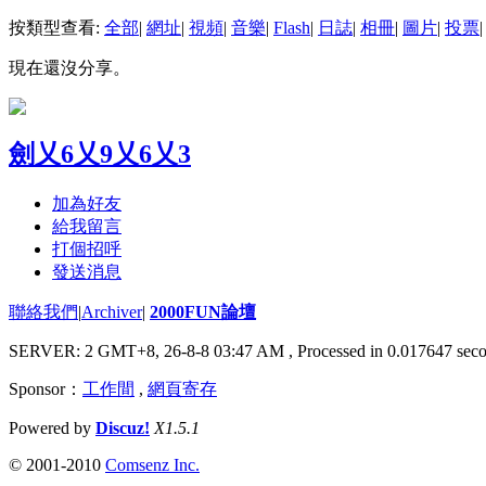
按類型查看:
全部
|
網址
|
視頻
|
音樂
|
Flash
|
日誌
|
相冊
|
圖片
|
投票
|
現在還沒分享。
劍乂6乂9乂6乂3
加為好友
給我留言
打個招呼
發送消息
聯絡我們
|
Archiver
|
2000FUN論壇
SERVER: 2 GMT+8, 26-8-8 03:47 AM
, Processed in 0.017647 seco
Sponsor：
工作間
,
網頁寄存
Powered by
Discuz!
X1.5.1
© 2001-2010
Comsenz Inc.