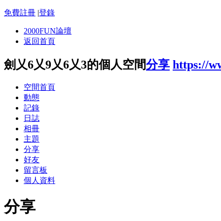
免費註冊
|
登錄
2000FUN論壇
返回首頁
劍乂6乂9乂6乂3的個人空間
分享
https://
空間首頁
動態
記錄
日誌
相冊
主題
分享
好友
留言板
個人資料
分享