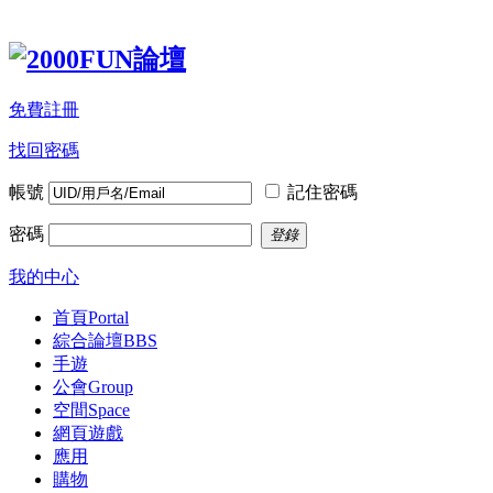
免費註冊
找回密碼
帳號
記住密碼
密碼
登錄
我的中心
首頁
Portal
綜合論壇
BBS
手遊
公會
Group
空間
Space
網頁遊戲
應用
購物