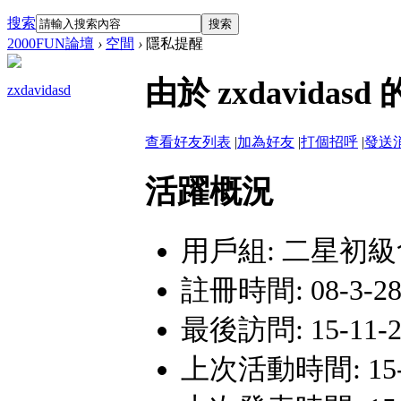
搜索
搜索
2000FUN論壇
›
空間
›
隱私提醒
由於 zxdavid
zxdavidasd
查看好友列表
|
加為好友
|
打個招呼
|
發送
活躍概況
用戶組:
二星初級
註冊時間: 08-3-28 
最後訪問: 15-11-21
上次活動時間: 15-11