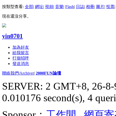
按類型查看:
全部
|
網址
|
視頻
|
音樂
|
Flash
|
日誌
|
相冊
|
圖片
|
投票
|
現在還沒分享。
yin0701
加為好友
給我留言
打個招呼
發送消息
聯絡我們
|
Archiver
|
2000FUN論壇
SERVER: 2 GMT+8, 26-8-
0.010176 second(s), 4 queri
Sponsor：
工作間
,
網頁寄