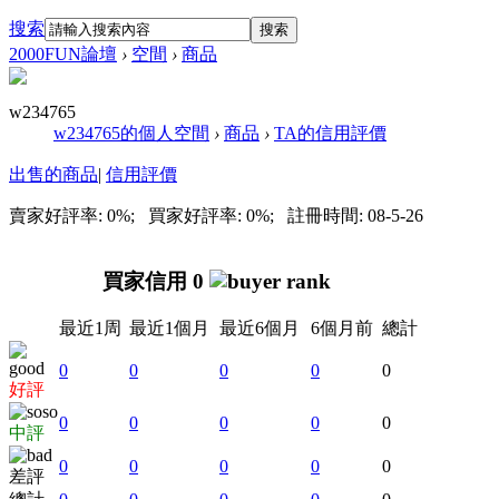
搜索
搜索
2000FUN論壇
›
空間
›
商品
w234765
w234765的個人空間
›
商品
›
TA的信用評價
出售的商品
|
信用評價
賣家好評率: 0%; 買家好評率: 0%; 註冊時間: 08-5-26
買家信用 0
最近1周
最近1個月
最近6個月
6個月前
總計
0
0
0
0
0
好評
0
0
0
0
0
中評
0
0
0
0
0
差評