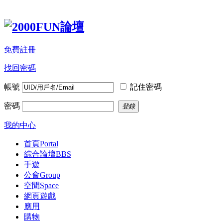
免費註冊
找回密碼
帳號
記住密碼
密碼
登錄
我的中心
首頁
Portal
綜合論壇
BBS
手遊
公會
Group
空間
Space
網頁遊戲
應用
購物