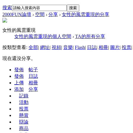
搜索
搜索
2000FUN論壇
›
空間
›
分享
›
女性的風雲重現的分享
女性的風雲重現
女性的風雲重現的個人空間
›
TA的所有分享
按類型查看:
全部
|
網址
|
視頻
|
音樂
|
Flash
|
日誌
|
相冊
|
圖片
|
投票
|
現在還沒分享。
發佈
帖子
發佈
日誌
上傳
相冊
添加
分享
記錄
活動
投票
懸賞
辯論
商品