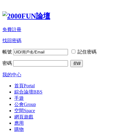
免費註冊
找回密碼
帳號
記住密碼
密碼
登錄
我的中心
首頁
Portal
綜合論壇
BBS
手遊
公會
Group
空間
Space
網頁遊戲
應用
購物