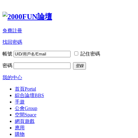
免費註冊
找回密碼
帳號
記住密碼
密碼
登錄
我的中心
首頁
Portal
綜合論壇
BBS
手遊
公會
Group
空間
Space
網頁遊戲
應用
購物