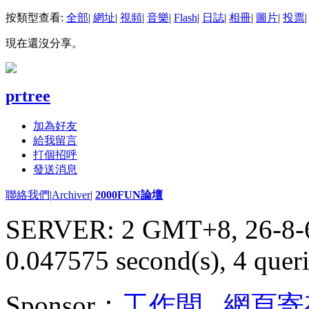
按類型查看:
全部
|
網址
|
視頻
|
音樂
|
Flash
|
日誌
|
相冊
|
圖片
|
投票
|
現在還沒分享。
prtree
加為好友
給我留言
打個招呼
發送消息
聯絡我們
|
Archiver
|
2000FUN論壇
SERVER: 2 GMT+8, 26-8-
0.047575 second(s), 4 queri
Sponsor：
工作間
,
網頁寄