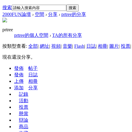
搜索
搜索
2000FUN論壇
›
空間
›
分享
›
prtree的分享
prtree
prtree的個人空間
›
TA的所有分享
按類型查看:
全部
|
網址
|
視頻
|
音樂
|
Flash
|
日誌
|
相冊
|
圖片
|
投票
|
現在還沒分享。
發佈
帖子
發佈
日誌
上傳
相冊
添加
分享
記錄
活動
投票
懸賞
辯論
商品