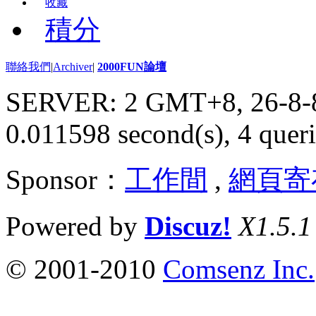
收藏
積分
聯絡我們
|
Archiver
|
2000FUN論壇
SERVER: 2 GMT+8, 26-8-
0.011598 second(s), 4 queri
Sponsor：
工作間
,
網頁寄
Powered by
Discuz!
X1.5.1
© 2001-2010
Comsenz Inc.