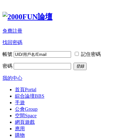
免費註冊
找回密碼
帳號
記住密碼
密碼
登錄
我的中心
首頁
Portal
綜合論壇
BBS
手遊
公會
Group
空間
Space
網頁遊戲
應用
購物