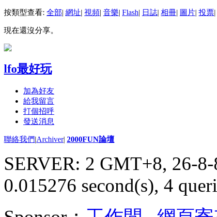
按類型查看:
全部
|
網址
|
視頻
|
音樂
|
Flash
|
日誌
|
相冊
|
圖片
|
投票
|
現在還沒分享。
lfo最好玩
加為好友
給我留言
打個招呼
發送消息
聯絡我們
|
Archiver
|
2000FUN論壇
SERVER: 2 GMT+8, 26-8-
0.015276 second(s), 4 queri
Sponsor：
工作間
,
網頁寄