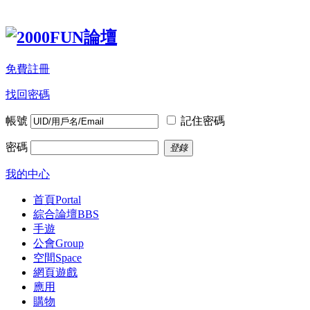
免費註冊
找回密碼
帳號
記住密碼
密碼
登錄
我的中心
首頁
Portal
綜合論壇
BBS
手遊
公會
Group
空間
Space
網頁遊戲
應用
購物