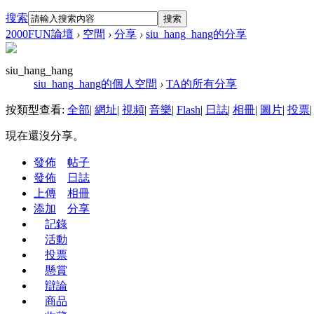
搜索
搜索
2000FUN論壇
›
空間
›
分享
›
siu_hang_hang的分享
siu_hang_hang
siu_hang_hang的個人空間
›
TA的所有分享
按類型查看:
全部
|
網址
|
視頻
|
音樂
|
Flash
|
日誌
|
相冊
|
圖片
|
投票
|
現在還沒分享。
發佈
帖子
發佈
日誌
上傳
相冊
添加
分享
記錄
活動
投票
懸賞
辯論
商品