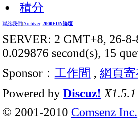
積分
聯絡我們
|
Archiver
|
2000FUN論壇
SERVER: 2 GMT+8, 26-8-
0.029876 second(s), 15 quer
Sponsor：
工作間
,
網頁寄
Powered by
Discuz!
X1.5.1
© 2001-2010
Comsenz Inc.