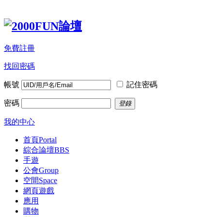
免費註冊
找回密碼
帳號
記住密碼
密碼
登錄
我的中心
首頁
Portal
綜合論壇
BBS
手遊
公會
Group
空間
Space
網頁遊戲
應用
購物